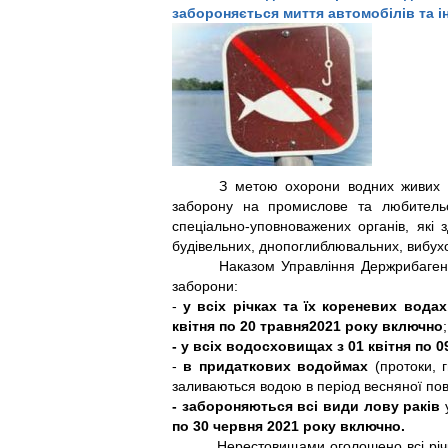
забороняється миття автомобілів та ін
З метою охорони водних живих р
заборону на промислове та любительсь
спеціально-уповноважених органів, які
будівельних, днопоглиблювальних, вибухов
Наказом Управління Держрибагент
заборони:
-
у всіх річках та їх кореневих водах
квітня по 20 травня
20
21
року включно
;
-
у всіх водосховищах з 01 квітня по 0
-
в придаткових водоймах
(протоки, 
заливаються водою в період весняної по
- з
аборон
яються
вс
і види
лов
у
раків
у
по
30
червня
20
21
року включно.
Нерестовищами оголошено всі річки, в