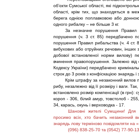
об’єкти Сумської області, які підконтрол
області, крім тих, що знаходяться в ме
берега однією поплавковою або донною 
одного рибалку – не більше 3 кг.
За незначне порушення Правил р
порушення (ч. 3 ст. 85) передбачено 
порушення Правил рибальства (ч. 4 ст. 8
вибухових або отруйних речовин, інших
добової встановленої норми вилову) п
вчинення правопорушення. Залежно від ст
Кодексу України) передбачено кримінальн
строк до 3 років з конфіскацією знарядь і
Крім штрафу за незаконний вилов 
рибу, незалежно від її розміру і ваги. Та
встановлено розмір компенсації (в грн): с
короп - 306, білий амур, товстолоб - 255,
34, карась, окунь і верховодка - 17.
Шановні жителі Сумщини! Для 
просимо всіх, хто бачить незаконний в
знарядь лову терміново повідомляти 
(096) 838-25-70 та (0542) 77-90-13