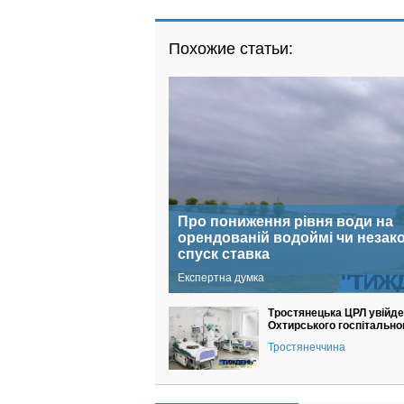
Похожие статьи:
Про пониження рівня води на
орендованій водоймі чи незак
спуск ставка
Експертна думка
Тростянецька ЦРЛ увійде
Охтирського госпітально
Тростянеччина