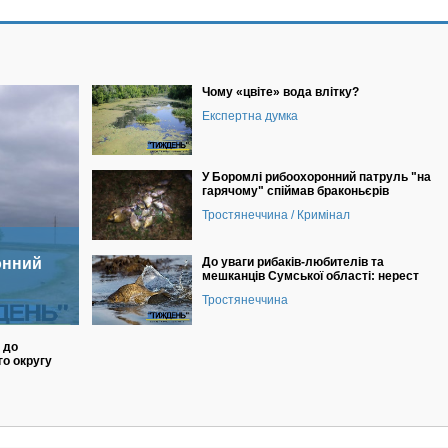
Чому «цвіте» вода влітку?
Експертна думка
У Боромлі рибоохоронний патруль "на
гарячому" спіймав браконьєрів
Тростянеччина / Кримінал
онний
До уваги рибаків-любителів та
мешканців Сумської області: нерест
Тростянеччина
 до
го округу