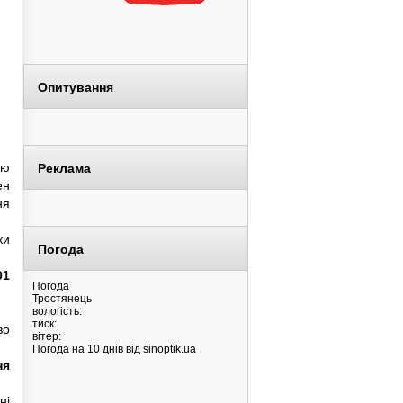
Опитування
ню
Реклама
ен
ня
ки
Погода
01
Погода
Тростянець
вологість:
тиск:
во
вітер:
Погода на 10 днів від
sinoptik.ua
ня
ні