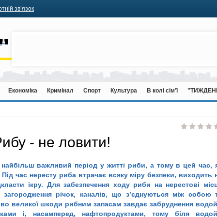
тній зв’язок
Економіка
Кримінал
Спорт
Культура
В колі сім’ї
"ТИЖДЕН
ибу - не ловити!
 найбільш важливий період у житті риби, а тому в цей час, 
. Під час нересту риба втрачає всяку міру безпеки, виходить 
дкласти ікру. Для забезпечення ходу риби на нерестові міс
 загородження річок, каналів, що з’єднуються між собою 
ливо великої шкоди рибним запасам завдає забруднення водо
ками і, насамперед, нафтопродуктами, тому біля водо