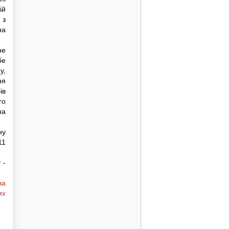
ій
 з
на
не
бе
у,
ня
ів
го
на
ну
11
 -
ва
их