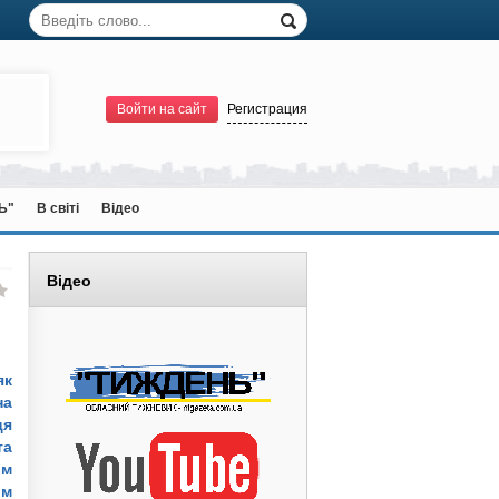
Войти на сайт
Регистрация
Ь"
В світі
Відео
Відео
як
на
ця
та
йм
йм