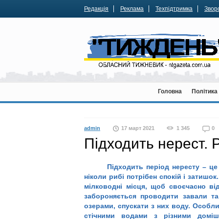
Редакція
Реклама
Техпідтримка
Зворо
Головна
Політика
admin
17 март 2021
1 345
0
Підходить нерест. Р
Підходить період нересту – це
ніколи рибі потрібен спокій і затишок
мілководні місця, щоб своєчасно ві
забороняється проводити завали та
озерами, спускати з них воду. Особ
стічними водами з різними доміш