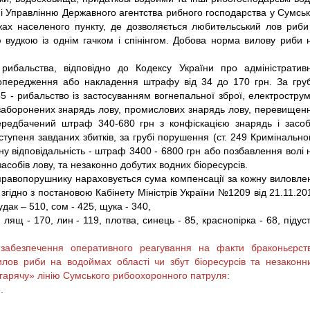
ьні Управлінню Державного агентства рибного господарства у Сумськ
жах населеного пункту, де д
озволяється любительський лов риби
вудкою із однім гачком і спінінгом. Добова норма вилову риби 
ибальства, відповідно до Кодексу України про адміністратив
попередження або накладення штрафу від 34 до 170 грн. За гру
5 - рибальство із застосуванням вогнепальної зброї, електрострум
 заборонених знарядь лову, промислових знарядь лову, перевищен
ередбачений штраф 340-680 грн з конфіскацією знарядь і засоб
упеня завданих збитків, за грубі порушення (ст. 249 Кримінально
у відповідальність - штраф 3400 - 6800 грн або позбавлення волі 
 засобів лову, та незаконно добутих водних біоресурсів.
правопорушнику нараховується сума компенсації за кожну виловле
к, згідно з постановою Кабінету Міністрів України №1209 від 21.11.20
удак – 510, сом - 425, щука - 340,
 лящ - 170, лин - 119, плотва, синець - 85, краснопірка - 68, підуст
забезпечення оперативного реагування на факти браконьєрст
илов риби на водоймах області чи збут біоресурсів та незаконн
на «гарячу» лінію Сумського рибоохоронного патруля:
.