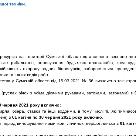
шої техніки.
есурсів на території Сумської області встановлено весняно-літ
ке рибальство, пересування будь-яких плавзасобів, крім суд
 здійснюють охорону водних біоресурсів, забороняється проведен
их та інших видів робіт.
ства у Сумській області від 15.03.2021 № 36 визначено такі стро
(руслах річок з усіма діючими рукавами, затоками, затонами)
з 
9 червня 20
21
року включно
;
гирла, озера, ставки та інші водойми, в тому числі ті, які тимчасо
вені)
з 01
квітня по
30
червня 20
21
року включно
.
 період виношування ними ікри, личинок, першої линьки
з 01 квіт
одосховища, придаткові водойми та інші рибогосподарські вод