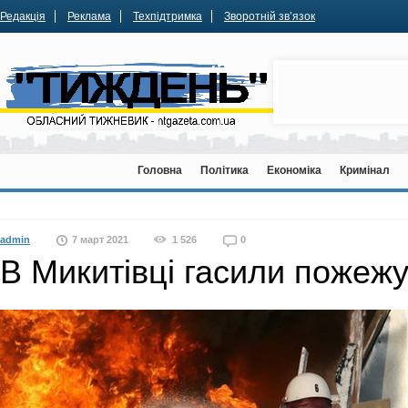
Редакція
Реклама
Техпідтримка
Зворотній зв’язок
Головна
Політика
Економіка
Кримінал
admin
7 март 2021
1 526
0
В Микитівці гасили пожежу