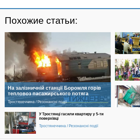
Похожие статьи:
На залізничній станції Боромля горів
тепловоз пасажирського потяга
Тростянеччина / Резонансні події
У Тростянці гасили квартиру у 5-ти
поверхівці
Тростянеччина / Резонансні події