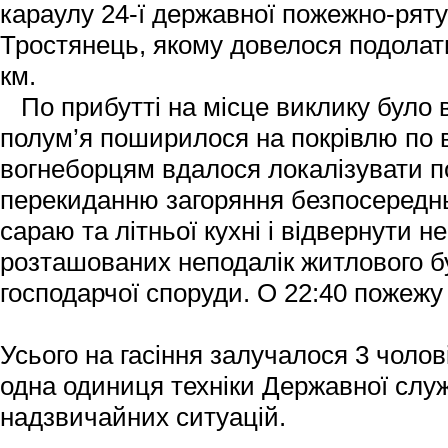
караулу 24-ї державної пожежно-ряту
Тростянець, якому довелося подолат
км.
По прибутті на місце виклику було 
полум’я поширилося на покрівлю по в
вогнеборцям вдалося локалізувати п
перекиданню загоряння безпосередн
сараю та літньої кухні і відвернути н
розташованих неподалік житлового бу
господарчої споруди. О 22:40 пожежу 
Усього на гасіння залучалося 3 чолов
одна одиниця техніки Державної служ
надзвичайних ситуацій.