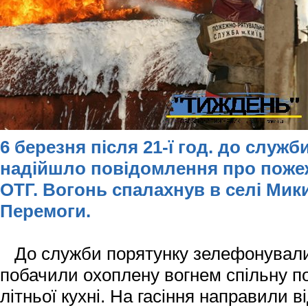
6 березня після 21-ї год. до служб
надійшло повідомлення про пожеж
ОТГ. Вогонь спалахнув в селі Мики
Перемоги.
До служби порятунку зелефонували г
побачили охоплену вогнем спільну п
літньої кухні. На гасіння направили в