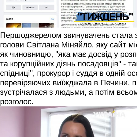
Першоджерелом звинувачень стала з
голови Світлана Міняйло, яку сайт мі
як чиновницю, "яка має досвід у роз
та корупційних діянь посадовців" - так
спідниці", прокурор і суддя в одній о
перевіряючих виїжджала в Печини, п
зустрічалася з людьми, а потім всьо
розголос.