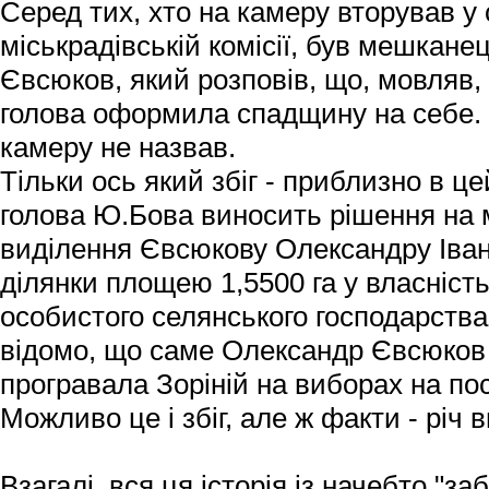
Серед тих, хто на камеру вторував у
міськрадівській комісії, був мешкан
Євсюков, який розповів, що, мовляв, з
голова оформила спадщину на себе.
камеру не назвав.
Тільки ось який збіг - приблизно в це
голова Ю.Бова виносить рішення на 
виділення Євсюкову Олександру Іва
ділянки площею 1,5500 га у власніст
особистого селянського господарства
відомо, що саме Олександр Євсюков у
програвала Зоріній на виборах на пос
Можливо це і збіг, але ж факти - річ 
Взагалі, вся ця історія із начебто "з