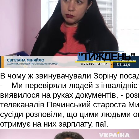
В чому ж звинувачували Зоріну посад
- Ми перевіряли людей з інвалідніст
виявилося на руках документів, - роз
телеканалів Печинський староста Мик
сусіди розповіли, що цими людьми оп
отримує на них зарплату, паї.