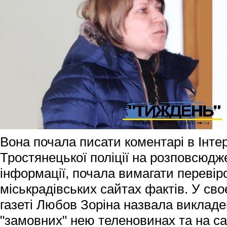
Вона почала писати коментарі в Інтер
Тростянецької поліції на розповсюдж
інформації, почала вимагати перевір
міськрадівських сайтах фактів. У св
газеті Любов Зоріна назвала викладе
"замовних" нею теленовинах та на с