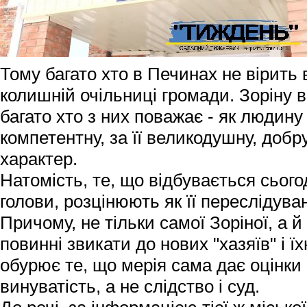
Тому багато хто в Печинах не вірить 
колишній очільниці громади. Зоріну в 
багато хто з них поважає - як людину
компетентну, за її великодушну, добр
характер.
Натомість, те, що відбувається сьог
голови, розцінюють як її переслідува
Причому, не тільки самої Зоріної, а й
повинні звикати до нових "хазяїв" і ї
обурює те, що мерія сама дає оцінки
винуватість, а не слідство і суд.