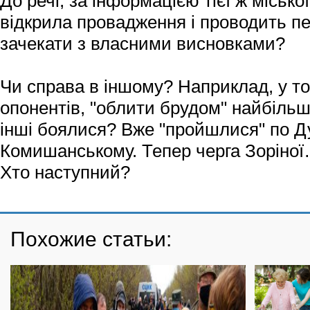
До речі, за інформацією тієї ж місько
відкрила провадження і проводить пер
зачекати з власними висновками?
Чи справа в іншому? Наприклад, у т
опонентів, "облити брудом" найбіль
інші боялися? Вже "пройшлися" по Ду
Комишанському. Тепер черга Зоріно
Хто наступний?
Похожие статьи: