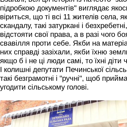
підробкою документів" виглядає якос
віриться, що ті всі 11 жителів села, я
скандалу, такі затуркані і безхребетн
відстояти свої права, а в разі чого 
свавілля проти себе. Якби на матеріа
них справді зазіхали, якби їхню земл
якщо б і не ці люди самі, то їхні діти
І колишні депутати Печинської сільсь
такі безграмотні і "ручні", щоб прийм
угодити сільському голові.