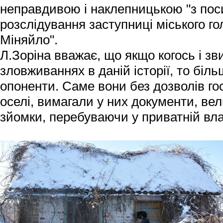
неправдивою і наклепницькою "з пос
розслідування заступниці міського г
Міняйло".
Л.Зоріна вважає, що якщо когось і зв
зловживаннях в даній історії, то біль
опоненти. Саме вони без дозволів го
оселі, вимагали у них документи, вел
зйомки, перебуваючи у приватній вл