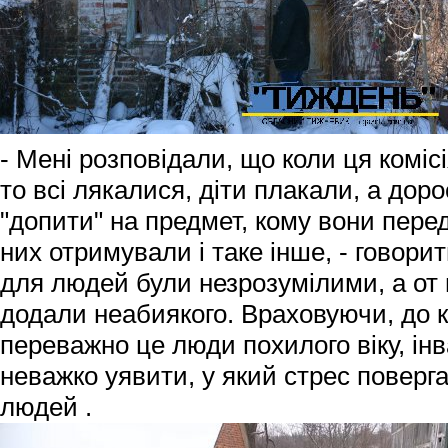
- Мені розповідали, що коли ця коміс
то всі лякалися, діти плакали, а до
"допити" на предмет, кому вони перед
них отримували і таке інше, - говорить
для людей були незрозумілими, а от 
додали неабиякого. Враховуючи, до к
переважно це люди похилого віку, інв
неважко уявити, у який стрес поверг
людей .