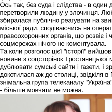
Ось так, без суда і слідства - в один 
перетворили людину у злочинця. Люб
збиралася публічно реагувати на зв
міської ради, сподіваючись на опера
правоохоронних органів, що розвіє і чу
соцмережах нічого не коментувала.
Та коли розголос цієї "історії" вийшо
новини з соцсторінок Тростянецької 
дублювати сумські сайти і газети, і 
докотилася аж до столиці, звідкіля в
знімальна група телеканалу "Україна"
- більше мовчати не можна.