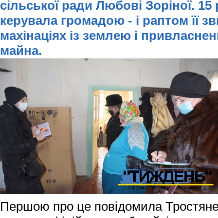
сільської ради Любові Зоріної. 15
керувала громадою - і раптом її з
махінаціях із землею і привласнен
майна.
Першою про це повідомила Тростяне