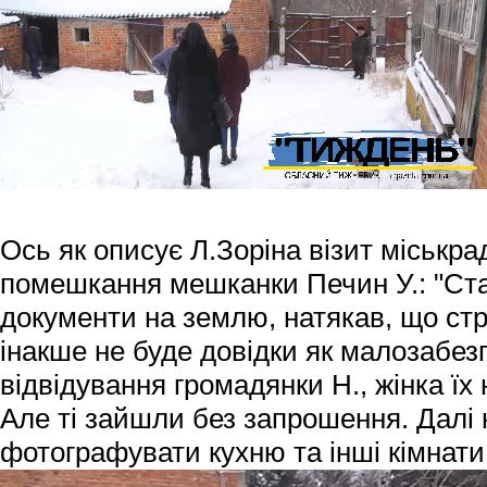
Ось як описує Л.Зоріна візит міськра
помешкання мешканки Печин У.: "Ст
документи на землю, натякав, що стро
інакше не буде довідки як малозабезп
відвідування громадянки Н., жінка їх 
Але ті зайшли без запрошення. Далі 
фотографувати кухню та інші кімнат