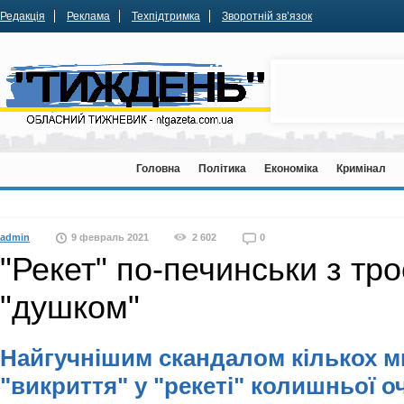
Редакція
Реклама
Техпідтримка
Зворотній зв’язок
Головна
Політика
Економіка
Кримінал
admin
9 февраль 2021
2 602
0
"Рекет" по-печинськи з тр
"душком"
Найгучнішим скандалом кількох м
"викриття" у "рекеті" колишньої о