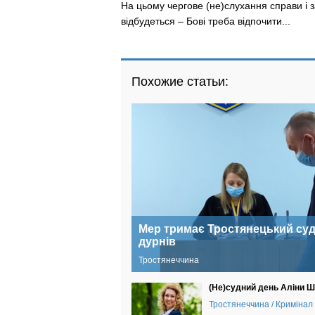
На цьому чергове (не)слухання справи і за
відбудеться – Бові треба відпочити...
Похожие статьи:
Мер тримає Тростянецький суд
дурнів
Тростянеччина
(Не)судний день Аліни Ш
Тростянеччина / Кримінал