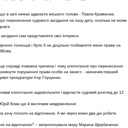
що в залі немає адвоката міського голови - Павла Кравченка.
 про перенесення судового засідання на іншу дату, оскільки не може
ров’я.
у засіданні сам представляти свої інтереси.
идичних тонкощів і було б не доцільно позбавляти мене права на
йБова.
 це справді поважна причина і тому клопотання про перенесення
уникнути порушення права особи на захист, - зазначив перший
цевої прокуратури Ігор Глущенко.
новив клопотання задовольнити і відкласти судовий розгляд до 12
 Юрій Бова ще й висловив невдоволення.
ка хочу поїхати на відпочинок. А ви через кожні два дні робите
дьте на відпочинок? – запропонувала меру Марина Щербаченко.