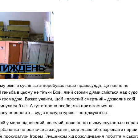
му рівні в суспільстві перебуває наше правосуддя. Це навіть не
 І ганьба в цьому не тільки Бові, який своїми діями сміється над суд
ю громадою. Важко уявити, щоб «простий смєртний» дозволив собі
кинулися б всі. А тут сторона особи, яка притягається до
праву перенести. І суд з прокуратурою - погоджуються...
рій у мера піднесений, веселий, наче не по ньому слухається справ
рбаченко не розпочала засідання, мер жваво обговорював з перш
ої прокуратури Ігорем Глущенком хід розслідування побиття міськог