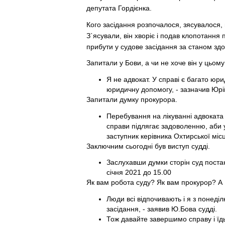
депутата Гордієнка.
Кого засідання розпочалося, зясувалося, 
З`ясували, він хворіє і подав клопотання
прибути у судове засідання за станом здо
Запитали у Бови, а чи не хоче він у цьом
Я не адвокат. У справі є багато юр
юридичну допомогу, - зазначив Юрі
Запитали думку прокурора.
Перебування на лікуванні адвоката
справи підлягає задоволенню, аби 
заступник керівника Охтирської міс
Заключним сьогодні був виступ судді.
Заслухавши думки сторін суд поста
січня 2021 до 15.00
Як вам робота суду? Як вам прокурор? А
Люди всі відпочивають і я з понеділ
засідання, - заявив Ю.Бова судді.
Тож давайте завершимо справу і ї