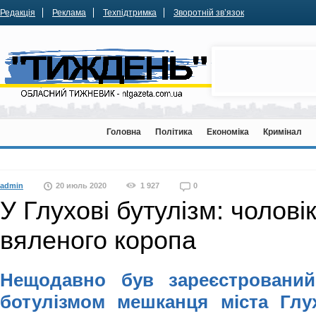
Редакція
Реклама
Техпідтримка
Зворотній зв’язок
Головна
Політика
Економіка
Кримінал
admin
20 июль 2020
1 927
0
У Глухові бутулізм: чолові
вяленого коропа
Нещодавно був зареєстрований
ботулізмом мешканця міста Глух