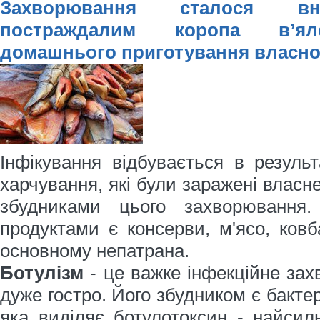
Захворювання сталося вн
постраждалим коропа в’ял
домашнього приготування власн
Інфікування відбувається в результ
харчування, які були заражені власн
збудниками цього захворювання
продуктами є консерви, м'ясо, ковб
основному непатрана.
Ботулізм
- це важке інфекційне зах
дуже гостро. Його збудником є бактері
яка виділяє ботулотоксин - найсил