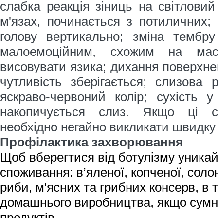
слабка реакція зіниць на світловий
м'язах, починається з потиличних;
голову вертикально; зміна тембру
малоемоційним, схожим на мас
висовувати язика; дихання поверхне
чутливість зберігається; слизова
яскраво-червоний колір; сухість у
накопичується слиз. Якщо ці с
необхідно негайно викликати швидку
Профілактика захворювання
Щоб вберегтися від ботулізму уника
споживання:
в’яленої, копченої, соло
риби, м'ясних та грибних консерв, в т
домашнього виробництва, якщо сумні
продуктів.