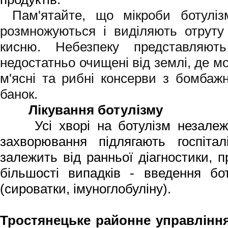
Пам'ятайте, що мікроби ботуліз
розмножуються і виділяють отруту
кисню. Небезпеку представляють
недостатньо очищені від землі, де м
м'ясні та рибні консерви з бомбажн
банок.
Лікування ботулізму
Усі хворі на ботулізм незалежно
захворювання підлягають госпіталі
залежить від ранньої діагностики, п
більшості випадків - введення бот
(сироватки, імуноглобуліну).
Тростянецьке районне управлінн