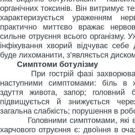
органічних токсинів. Він витримує т
характеризується ураженням нер
практично миттєво вражає нервов
сильне отруєння всього організму. У
інфікування хворий відчуває себе
буде лихоманити, з'являється диско
Симптоми ботулізму
При гострій фазі захворюванн
наступними симптомами: біль в жи
здуття живота, запор; головний б
підвищується й знижується чере
загальна слабкість; порушення в робо
Головними симптомами, які відр
харчового отруєння є: двоїння в оча