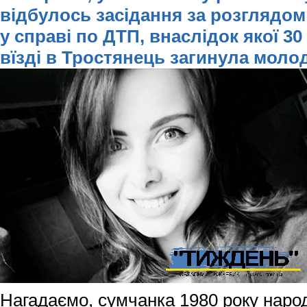
відбулось засідання за розглядом 
у справі по ДТП, внаслідок якої 30
вїзді в Тростянець загинула молод
Нагадаємо, сумчанка 1980 року наро