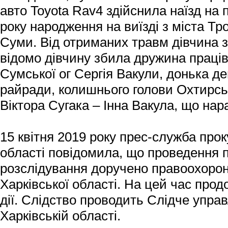
авто Toyota Rav4 здійснила наїзд на 
року народження на виїзді з міста Тр
Суми. Від отриманих травм дівчина з
відомо дівчину збила дружина праці
Сумської ог Сергія Вакули, донька д
райради, колишнього голови Охтирськ
Віктора Сугака – Інна Вакула, що нара
15 квітня 2019 року прес-служба про
області повідомила, що проведення 
розслідування доручено правоохоро
Харківської області. На цей час прод
дії. Слідство проводить Слідче упра
Харківській області.