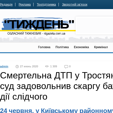
Редакція
Реклама
Техпідтримка
Зворотній зв’язок
Головна
Політика
Економіка
Кримінал
admin
27 июнь 2020
1 309
0
Смертельна ДТП у Тростян
суд задовольнив скаргу ба
дії слідчого
24 червня, у Київському районному