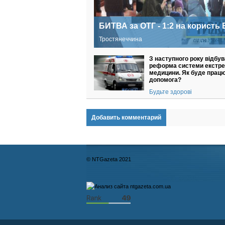
БИТВА за ОТГ - 1:2 на користь
Тростянеччина
З наступного року відбу
реформа системи екстре
медицини. Як буде прац
допомога?
Будьте здорові
Добавить комментарий
© NTGazeta 2021