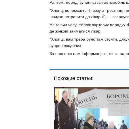
Раптом, поряд, зупиняється автомобіль ш
"Хлопці допоможіть. Я везу з Тростянця п
швидко потрапити до лікарні", — звернув
Не гаючи часу, екіпаж вартових порядку 
де жінкою займалися лікарі.
"Хлопці, вам треба було там стояти, дякую
супроводжуючих.
За наявною нам інформацією, жінка наро
Похожие статьи: