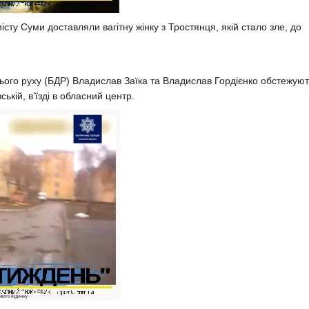
сту Суми доставляли вагітну жінку з Тростянця, якій стало зле, до
нього руху (БДР) Владислав Заїка та Владислав Гордієнко обстежую
кій, в’їзді в обласний центр.