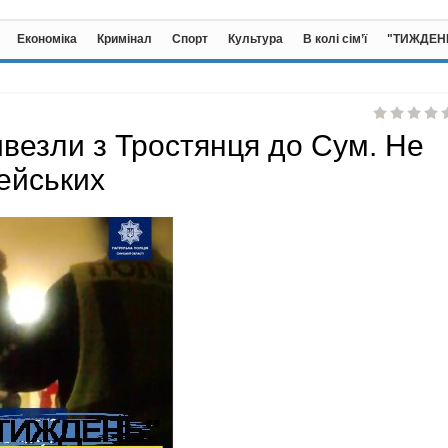
Економіка
Кримінал
Спорт
Культура
В колі сім’ї
"ТИЖДЕН
ивезли з Тростянця до Сум. Не
ейських