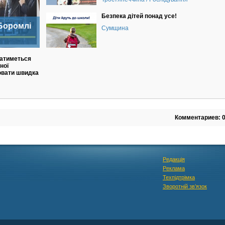
Безпека дітей понад усе!
 Боромлі
Сумщина
ватиметься
ної
ювати швидка
Комментариев: 
Редакція
Реклама
Техпідтрімка
Зворотній зв’язок