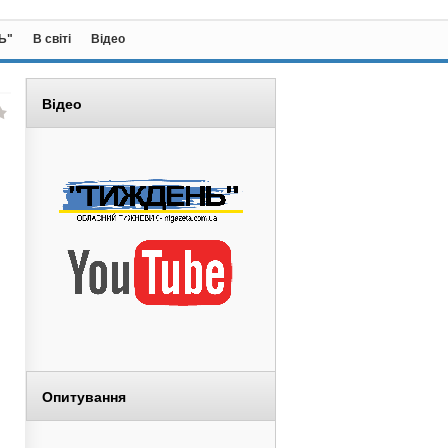
Ь"
В світі
Відео
Відео
Опитування