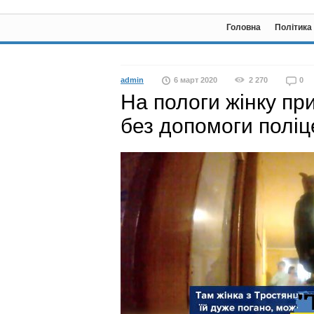
Головна
Політика
admin
6 март 2020
2 270
0
На пологи жінку пр
без допомоги поліц