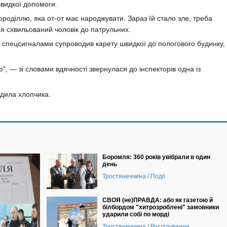
видкої допомоги.
ороділлю, яка от-от має народжувати. Зараз їй стало зле, треба
ся схвильований чоловік до патрульних.
зі спецсигналами супроводив карету швидкої до пологового будинку,
", — зі словами вдячності звернулася до інспекторів одна із
дила хлопчика.
Боромля: 360 років увібрали в один
день
Тростянеччина / Події
СВОЯ (не)ПРАВДА: або як газетою й
білбордом "хитрозроблені" замовники
ударили собі по морді
Тростянеччина / Рослідування