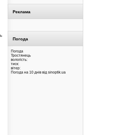
Реклама
ть
Погода
Погода
Тростянець
вологість:
тиск:
вітер:
Погода на 10 днів від
sinoptik.ua