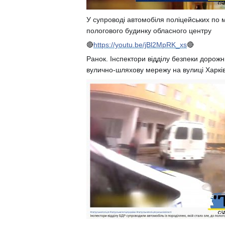
У супроводі автомобіля поліцейських по мі
пологового будинку обласного центру
🔴
https://youtu.be/jBl2MpRK_xs
🔴
Ранок. Інспектори відділу безпеки дорож
вулично-шляхову мережу на вулиці Харківсь