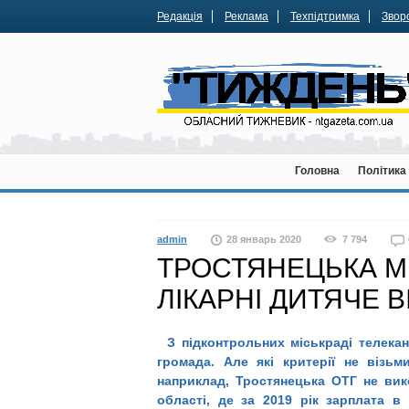
Редакція
Реклама
Техпідтримка
Зворо
Головна
Політика
admin
28 январь 2020
7 794
ТРОСТЯНЕЦЬКА МІ
ЛІКАРНІ ДИТЯЧЕ 
З
підконтрольних міськраді телекан
громада. Але які критерії не візьм
наприклад, Тростянецька ОТГ не вик
області, де за 2019 рік зарплата 