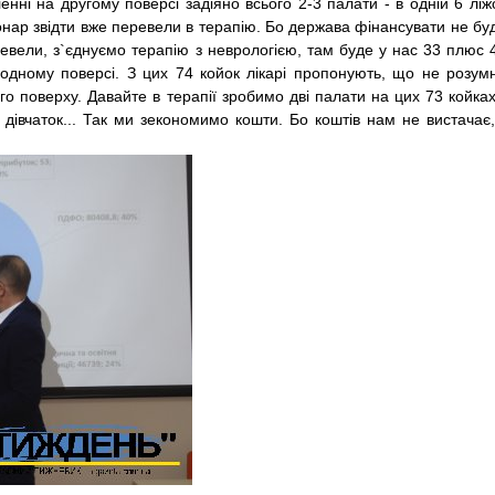
ленні на другому поверсі задіяно всього 2-3 палати - в одній 6 ліж
аціонар звідти вже перевели в терапію. Бо держава фі­нансувати не бу
евели, з`єднуємо терапію з неврологією, там буде у нас 33 плюс 
 одному поверсі. З цих 74 койок лікарі пропонують, що не розум
го поверху. Давайте в терапії зробимо дві палати на цих 73 койках
 дівчаток... Так ми зекономимо кошти. Бо коштів нам не вистачає,