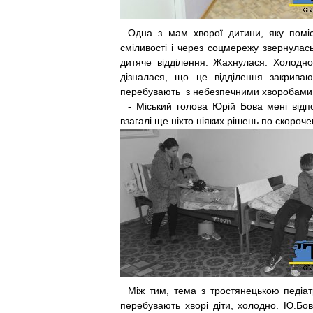
Одна з мам хворої дитини, яку поміс
сміливості і через соцмережу звернулас
дитяче відділення. Жахнулася. Холодно
дізналася, що це відділення закриваю
перебувають з небезпечними хворобами. 
- Міський голова Юрій Бова мені відп
взагалі ще ніхто ніяких рішень по скороч
Між тим, тема з тростянецькою педіатрі
перебувають хворі діти, холодно. Ю.Бо