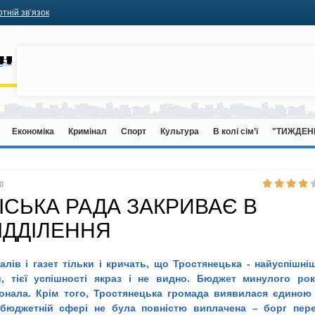
тній зв’язок
Економіка
Кримінал
Спорт
Культура
В колі сім’ї
"ТИЖДЕН
0
СЬКА РАДА ЗАКРИВАЄ В
ВІДДІЛЕННЯ
алів і газет тільки і кричать, що Тростянецька - найуспішні
и, тієї успішності якраз і не видно. Бюджет минулого рок
онала. Крім того, Тростянецька громада виявилася єдиною
в бюджетній сфері не була повністю виплачена – борг пер