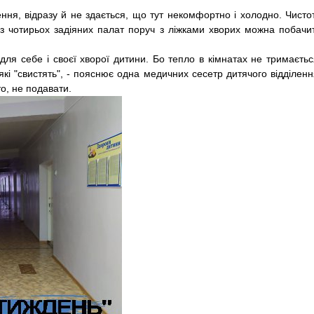
ення, відразу й не здається, що тут некомфортно і холодно. Чисто
й із чотирьох задіяних палат поруч з ліжками хворих можна побачи
для себе і своєї хворої дитини. Бо тепло в кімнатах не тримаєтьс
, які "свистять", - пояснює одна медичних сесетр дитячого відділенн
то, не подавати.