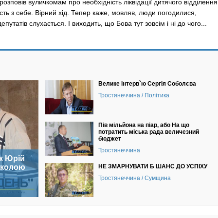
озповів вуличкомам про необ­хідність ліквідації дитячого відділення
ість з себе. Вірний хід. Тепер каже, мовляв, люди погодилися,
епутатів слухається. І виходить, що Бова тут зовсім і ні до чого...
Велике інтерв`ю Сергія Соболєва
Тростянеччина / Політика
Пів мільйона на піар, або На що
потратить міська рада величезний
бюджет
Тростянеччина
к Юрій
иколою
НЕ ЗМАРНУВАТИ Б ШАНС ДО УСПІХУ
Тростянеччина / Сумщина