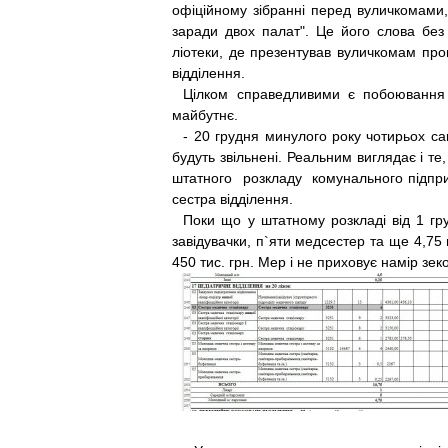
офіційному зібранні перед вуличкомами,
заради двох палат". Це його слова без р
ліотеки, де презентував вуличкомам прог
відділення.
Цілком справедливими є побоювання 
майбутнє.
- 20 грудня минулого року чотирьох с
будуть зві­льнені. Реальним виглядає і те
штатного розкладу комунального підприє
сестра відділення.
Поки що у штатному розкладі від 1 гр
завідувачки, п`яти медсестер та ще 4,75 
450 тис. грн. Мер і не приховує на­мір з