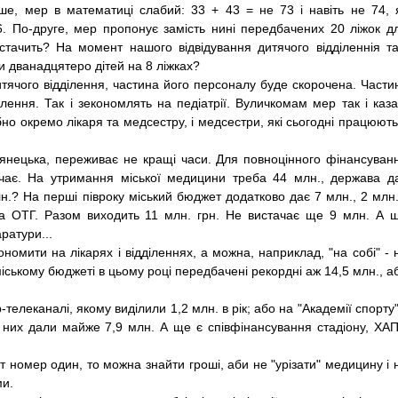
рше, мер в ма­тематиці слабий: 33 + 43 = не 73 і навіть не 74, 
. По-друге, мер про­понує за­мість нині передбачених 20 ліжок д
истачить? На момент нашого відвідування дитячого відділеннія т
и дванадцятеро дітей на 8 ліжках?
тячого відділення, частина його персоналу буде скорочена. Части
ділення. Так і зекономлять на педіатрії. Вуличкомам мер так і каза
но окремо лікаря та медсестру, і медсестри, які сьогодні працюють
стянецька, переживає не кращі часи. Для повноцінного фінансуван
стачає. На утримання міської медицини треба 44 млн., держава д
.? На перші півроку міський бюджет додатково дає 7 млн., 2 млн.
ка ОТГ. Разом виходить 11 млн. грн. Не вистачає ще 9 млн. А 
ратури...
ономити на лікарях і відділеннях, а мо­жна, наприклад, "на собі" - 
сь­кому бюджеті в цьому році передбачені рекор­дні аж 14,5 млн., а
телеканалі, якому виділили 1,2 млн. в рік; або на "Академії спо­рту"
их дали майже 7,9 млн. А ще є співфінансування стадіону, ХАП
 номер один, то мо­жна знайти гроші, аби не "урізати" медицину і 
ми.