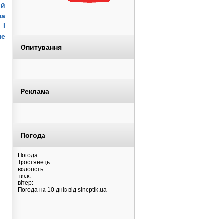
ій
на
.
І
не
Опитування
Реклама
Погода
Погода
Тростянець
вологість:
тиск:
вітер:
Погода на 10 днів від
sinoptik.ua