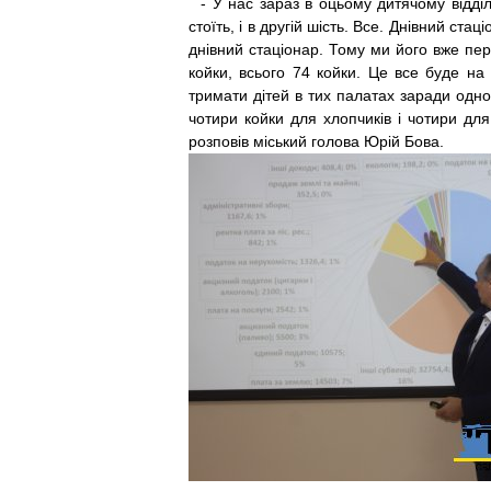
- У нас зараз в оцьому ди­тячому відді
стоїть, і в другій шість. Все. Днівний ст
днівний стаціонар. Тому ми його вже пер
койки, всього 74 койки. Це все буде на
тримати дітей в тих палатах заради одно
чотири койки для хлопчиків і чотири для
розповів міський голова Юрій Бова.