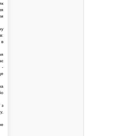
як
ля
ам
ну
в:
 в
ня
ає
 -
ще
на
бо
 з
у,
не