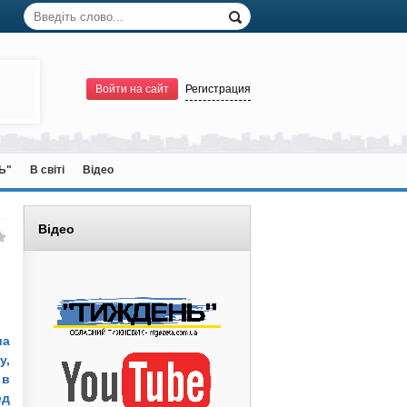
Войти на сайт
Регистрация
Ь"
В світі
Відео
Відео
ша
у,
 в
ед