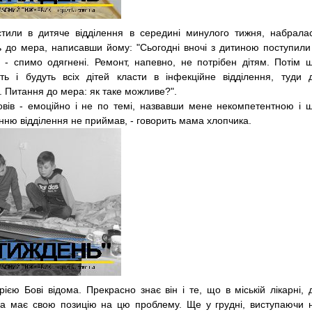
тили в дитяче відділення в середині минулого тижня, набрала
ь до мера, написавши йому: "Сього­дні вночі з дитиною поступили
 - спимо одягнені. Ремонт, напевно, не потрібен дітям. Потім 
ть і будуть всіх дітей класти в інфекційне відділення, туди 
Питання до мера: як таке можливе?".
овів - емоційно і не по темі, назвавши мене некомпетентною і 
енню відділення не приймав, - говорить мама хлопчика.
єю Бові відома. Прекрасно знає він і те, що в міській ліка­рні, 
ва має свою позицію на цю проблему. Ще у грудні, виступаючи 