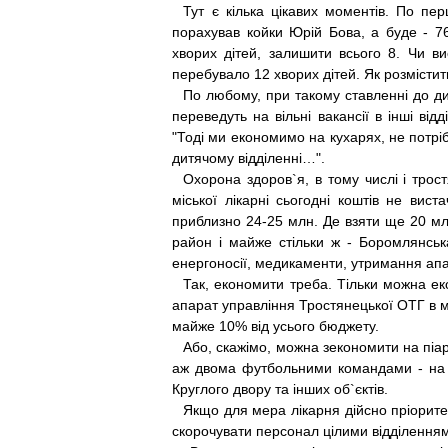
Тут є кілька цікавих моментів. По пе
порахував койки Юрій Бова, а буде - 76
хворих дітей, залишити всього 8. Чи в
перебувало 12 хворих дітей. Як розмістит
По любому, при такому ставленні до ди
переведуть на вільні вакансії в інші від
"Тоді ми економимо на кухарях, не потріб
дитячому відділенні…".
Охорона здоров`я, в то­му числі і тро
міської лікарні сьогодні коштів не ви
приблизно 24-25 млн. Де взяти ще 20 млн
район і майже стільки ж - Боромлянсь
енергоносії, медикаменти, утримання апа
Так, економити треба. Ті­ль­ки можна ек
апарат управління Тростянецької ОТГ в мі
майже 10% від усього бюджету.
Або, скажімо, можна зекономити на піар-
аж двома футбольними командами - на н
Круглого двору та інших об`єктів.
Якщо для мера лікарня дійсно пріоритет
ско­­рочувати персонал ці­лими від­ді­лення