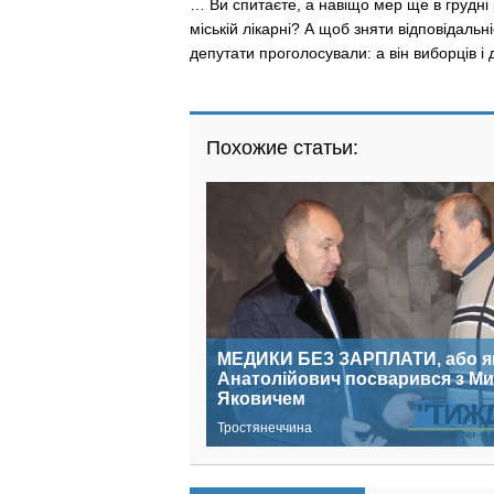
… Ви спитаєте, а навіщо мер ще в грудні р
міській лікарні? А щоб зняти відповідальн
депутати проголосували: а він виборців і д
Похожие статьи:
МЕДИКИ БЕЗ ЗАРПЛАТИ, або я
Анатолійович посварився з М
Яковичем
Тростянеччина