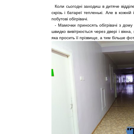
Коли сьогодні заходиш в дитяче відділ
скрізь і батареї тепленькі. Але в кожні
побутові обі­грівачі.
- Мамочки приносять обігрівачі з дому 
швидко вивітрюється через две­рі і вікна
яка просить її прізвище, а тим більше фо