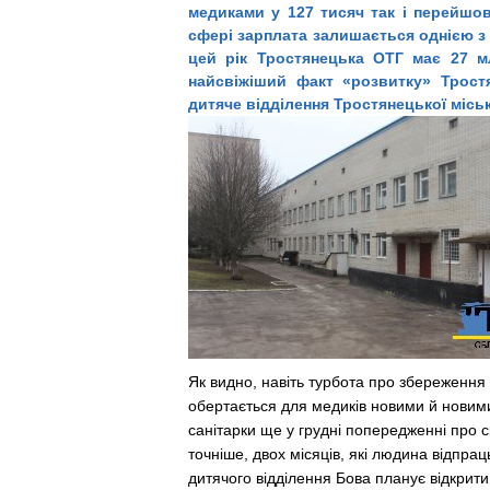
медиками у 127 тисяч так і перейшов
сфері зарплата залишається однією з 
цей рік Тростянецька ОТГ має 27 м
найсвіжіший факт «розвитку» Трост
дитяче відділення Тростянецької місько
Як видно, навіть турбота про збереження 
обертається для медиків новими й нови
санітарки ще у грудні попередженні про с
точніше, двох місяців, які людина відпра
дитячого відді­лення Бова планує відкрити