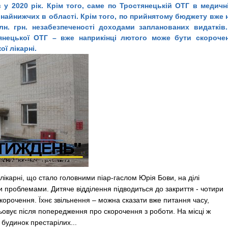
 у 2020 рік. Крім того, саме по Тростянецькій ОТГ в медичн
найнижчих в області. Крім того, по прийнятому бюджету вже 
лн. грн. незабезпеченості доходами запланованих видатків
янецької ОТГ – вже наприкінці лютого може бути скороче
ї лікарні.
лікарні, що стало головними піар-гаслом Юрія Бови, на ділі
ми проблемами.
Дитяче відділення підводиться до закриття - чотири
корочення. Їхнє звільнення – можна сказати вже питання часу,
цьовує після попередження про скорочення з роботи. На місці ж
 будинок престарілих...