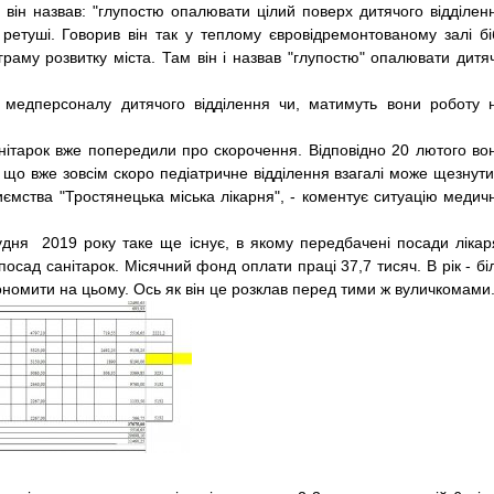
 він назвав: "глупостю опалювати цілий поверх дитячого відділен
етуші. Говорив він так у теплому єврові­дремон­то­ваному залі бі
раму розвитку міста. Там він і назвав "глупостю" опалювати дитя
медперсоналу дитячого відділення чи, матимуть вони роботу 
анітарок вже попередили про скорочення. Відповідно 20 лютого во
, що вже зовсім скоро педіатричне відді­лен­ня взагалі може щезнути
мст­ва "Тростянецька міська лікарня", - коментує ситуацію медич
удня 2019 року таке ще існує, в якому передбачені посади лікар
посад санітарок. Місячний фонд оплати праці 37,7 тисяч. В рік - бі
економити на цьому. Ось як він це розклав перед тими ж вуличкомами