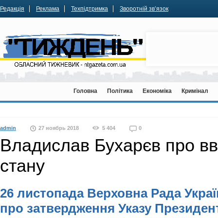
Редакція
Реклама
Техпідтримка
Зворотній зв’язок
Головна
Політика
Економіка
Кримінал
admin
27 ноябрь 2018
5 404
0
Владислав Бухарєв про вв
стану
26 листопада Верховна Рада Укра
про затвердження Указу Президент