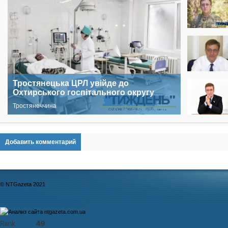
Тростянецька ЦРЛ увійде до
Охтирського госпітального округу
Тростянеччина
Добавить комментарий
© NTGazeta 2021