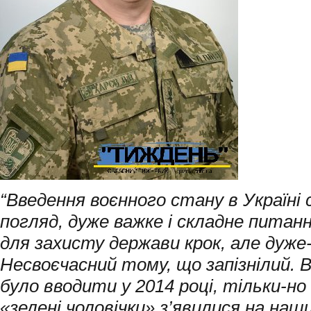
“Введення воєнного стану в Україні с
погляд, дуже важке і складне питан
для захисту держави крок, але дуже
Несвоєчасний тому, що запізнілий.
було вводити у 2014 році, тільки-но 
«зелені чоловічки» з’явилися на наш