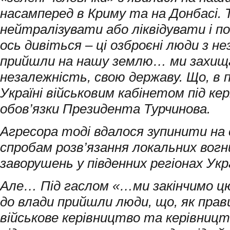
насамперед в Криму та на Донбасі. Т
нейтралізувати або ліквідувати і п
ось дивіться – ці озброєні люди з н
прийшли на нашу землю… ми захищ
незалежність, свою державу. Що, в п
Україні військовим кабінетом під к
обов’язки Президента Турчинова.
Агресора тоді вдалося зупинити на 
спробам розв’язання локальних вогн
заворушень у південних регіонах Укр
Але… Під гаслом «…ми закінчимо цю
до влади прийшли люди, що, як пра
військове керівництво та керівницт