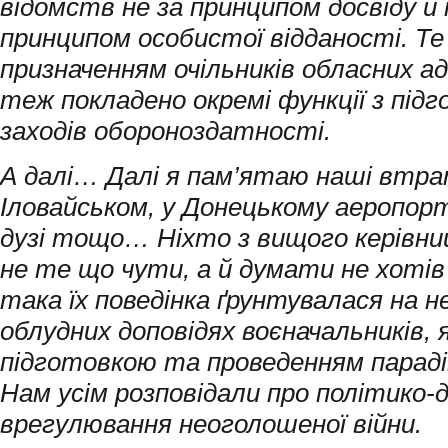
відомств не за принципом досвіду й 
принципом особистої відданості. Те
призначенням очільників обласних ад
теж покладено окремі функції з під
заходів обороноздатності.
А далі… Далі я пам’ятаю наші втра
Іловайськом, у Донецькому аеропорт
дузі тощо… Ніхто з вищого керівн
не те що чути, а й думати не хотів 
така їх поведінка ґрунтувалася на н
облудних доповідях воєначальників, 
підготовкою та проведенням парад
Нам усім розповідали про політико
врегулювання неоголошеної війни.