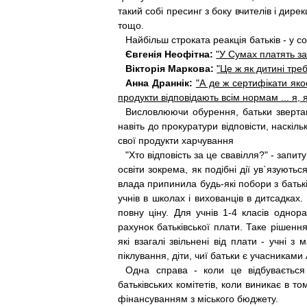
такий собі пресинг з боку вчителів і дире
тощо.
Найбільш строката реакція батьків - у
Євгенія Неофітна:
"У Сумах платять за 
Вікторія Маркова:
"Це ж як дитині тре
Анна Драннік:
"А де ж сертифікати якос
продукти відповідають всім нормам ... я, я
Висловлюючи обурення, батьки звертаю
навіть до прокуратури відповісти, наскіл
свої продукти харчування
"Хто відповість за це свавілля?" - запит
освіти зокрема, як подібні дії ув`язують
влада припинила будь-які побори з батькі
учнів в школах і вихованців в дитсадках.
повну ціну. Для учнів 1-4 класів однора
рахунок батьківської плати. Та­ке рішенн
які взагалі звільнені від плати - учні з
піклування, діти, чиї батьки є учасниками
Одна справа - коли це відбувається 
батьківських комітетів, коли виникає в т
фінансуванням з місь­кого бюджету.