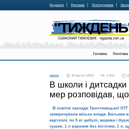
Редакція
Реклама
Техпідтримка
Зворо
Головна
Політика
admin
29 август 2019
2 241
0
В школи і дитсадки
мер розповідав, що
В освітні заклади Тростянецької ОТГ
заперечувала міська влада. Батькам вж
картоплі, по 5 кг цибулі, моркви і буря
сушки, 1 л варення без кісточки, 1 л. 