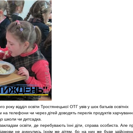
о року відділ освіти Тростянецької ОТГ увів у шок батьків освітніх
кам на телефони чи через дітей доводять перелік продуктів харчуванн
до школи чи дитсадка.
 закладам освіти, де перебувають їхні діти, справа особиста. Але п
відмови не аукнулись їхнім же дітям, бо на них же буде здійснен