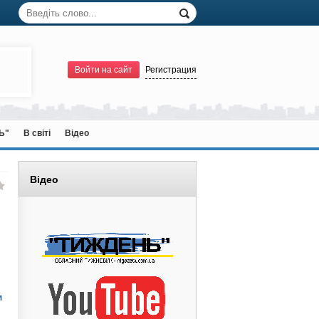
Войти на сайт
Регистрация
Ь"
В світі
Відео
Відео
м