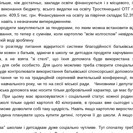
ль­ше, ніж достатньо, заклади освіти фінансуються і з міс­це­вого, і
 виконання бюджету, всього видатки на освіту Тростянецької ОТГ 
лн. 409,5 тис. грн. Фінансування на освіту за півріччя складає 52,3
 і навіть з незначним випередженням.
 продукти закупляються за тендерами, по яким мо­жна встановити ві
ування, то тепер є сумніви, коли картоплю "всім колгоспом" невідо
кій воді зроблену.
о розгляду питання відкритості системи благодійності батьківськ
 кожен з батьків, здаючи в школу чи дитсадок продукти харчуванн
а, а не взята "зі стелі", що їхня допомога буде використана 
 для себе особисто. Для цього можливо треба створити спеціаль
буде контролювати використання батьківської спонсорської допомоги
тання чи то на традиційній серпневій вчительській конференції, я
навчального року, чи то на сесії міської ради. Чиновники і депута
ківська допомога має носити тільки добровільний характер, це має бу
в. При цьому має враховуватися і соціальний статус кожної родин
олі тільки однієї картоплі 40 кілограмів, в грошах вже сьогодні 
може дозволити собі таку щедрість. Навіть якщо картоплю вирости
одина планувати щось купити дитині, готуючи її до школи. А якщо
ва" школам і дитсадкам дуже соціально чутливе. Тут спочатку тре