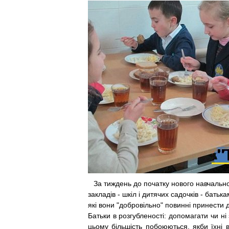
За тиждень до початку нового навчальног
закладів - шкіл і дитячих садочків - бать
які вони "добровільно" повинні принести 
Батьки в розгубленості: допомагати чи ні
цьому більшість побоюються, якби їхні 