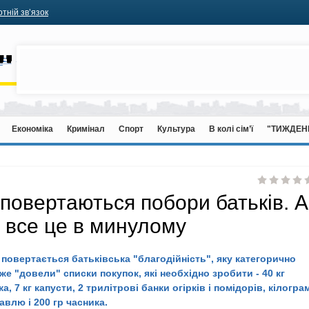
тній зв’язок
Економіка
Кримінал
Спорт
Культура
В колі сім’ї
"ТИЖДЕН
 повертаються побори батьків. А
 все це в минулому
 повертається батьківська "благодійність", яку категорично
е "довели" списки покупок, які необхідно зробити - 40 кг
ка, 7 кг капусти, 2 трилітрові банки огірків і помідорів, кілогра
щавлю і 200 гр часника.