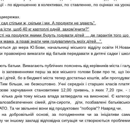
кції - по відношенню в колективах, по ставленню, по оцінках на урок
 соцмережах.
сад стільки ж, скільки і ми. А продукти не здають".
ба їсти, щоб 40 кг картоплі одній захом'ячити?"
ті на продукти якими будуть годувати дітей ... де гарантія того що 
к мама, в праві знати чим годуватимуть моїх дітей...".
ться до мера Ю.Бови, начальниці міського відділу освіти Н.Новак
ьки правомірно вимагати від батьків передавати в дитячі садки і шко
ують батьки. Вимагають пуб­лічних пояснень від керівників міста і галу
ся із запевненнями перш за все міського голови Бови про те, що їх
в і дітей, бо в бюджеті міста тепер достатньо коштів, аби прогодува
 Тим біль­ше, не безкоштовно. Учні середніх і старших класів платя
зове харчування становити­ме 12,00 гривень, з яких 7,20 грн. - 
я кілька днів тому міська влада затвердила на виконкомі. Є категорі
 малозабезпечених сімей, діти-сироти, діти, позбавлені батьківсько
 АТО. Та чи звільнені вони від продуктових "поборів"? Навряд чи.
на добровільній основі, за погодженням чи за ініціативи сам
ому чи іншому закладі відповідна ситуація чи створюються проблеми