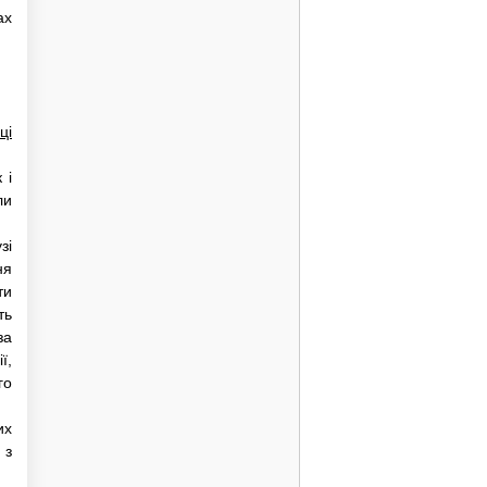
ах
ці
 і
ли
зі
ня
ти
ть
за
ї,
го
их
 з