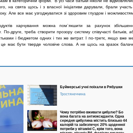
кам в категоричній формі. В усі часи батьки ніколи не відмовляли
ого, на свята щось і з власної ініціативи дарували, брали участь
оку. Але все має узгоджуватися зі здоровим глуздом і можливостя
дуктів харчування можна пом`якшити за рахунок збільшен
. По-друге, треба створити прозору систему співучасті батьків, а
атьками і бюджетом одних і тих же витрат. І по-третє, якщо вже м
то це має бути тверде чоловіче слова. А не щось на зразок балач
Буймерські учні поїхали в Рябушки
Тростянеччина
Чому потрібно вживати цибулю? Бо
вона багата на антиоксиданти. Одна
середня цибулина містить близько 44
калорій та забезпечує 20% щоденної
потреби у вітаміні С, крім того, вона