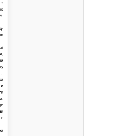
 з
по
%.
д­
мо
ої
я,
за
ну
.
ка
ти
ти
и.
це
ли
 в
ба