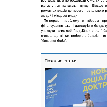
все зважити, а не роздавати СМС-ки бать
відгукнутися на шкільні нужди. Більше т
ремонтах класів до нового навчального р
людей і місцевої влади.
По-перше, проблему зі збором про
фінансування шкіл і дитсадків з бюджету
уникнути таких собі "подвійних оплат" б
сказав, що ніяких поборів з батьків - 
"базарної баби".
Похожие статьи: