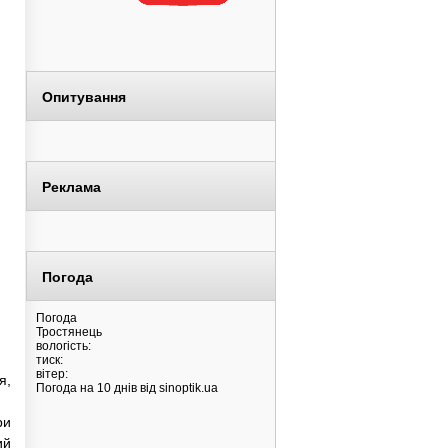
Опитування
Реклама
Погода
Погода
Тростянець
вологість:
тиск:
вітер:
я,
Погода на 10 днів від
sinoptik.ua
ри
ий