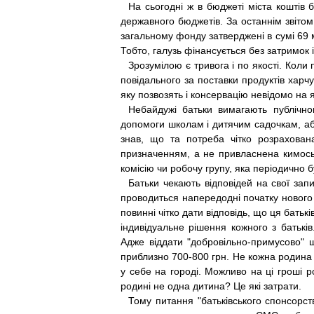
На сьогодні ж в бюджеті міста коштів бі
державного бюджетів. За останнім звітом
загальному фонду затверджені в сумі 69 м
Тобто, галузь фінансується без затримок
Зрозумілою є тривога і по якості. Коли
повідального за поставки продуктів харч
яку позвозять і консервацію невідомо на я
Небайдужі батьки вимагають публічног
допомоги школам і дитячим садочкам, аби
знав, що та потреба чітко розрахован
призначенням, а не привласнена кимось
комісію чи робочу групу, яка періодично 
Батьки чекають відповідей на свої запи
проводиться напередодні початку нового 
повинні чітко дати відповідь, що ця бать
індивідуальне рішення кожного з батькі
Адже віддати "добровільно-примусово" шк
приблизно 700-800 грн. Не кожна родина 
у себе на городі. Можливо на ці гроші р
родині не одна дитина? Це які затрати.
Тому питання "батьківського спонсорст