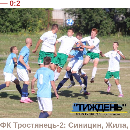
— 0:2
ФК Тростянець-2: Синицин, Жила,