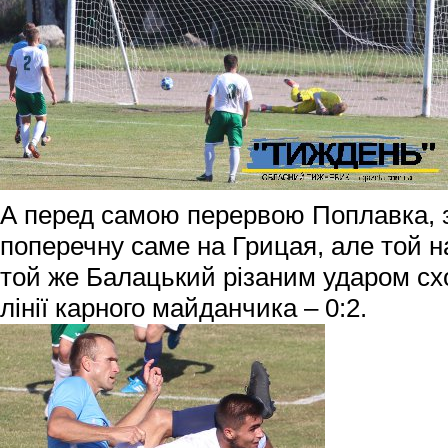
А перед самою перервою Поплавка, 
поперечну саме на Грицая, але той на 
той же Балацький різаним ударом схо
лінії карного майданчика – 0:2.