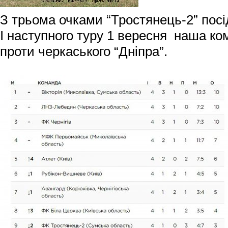
З трьома очками “Тростянець-2” посід
І наступного туру 1 вересня наша ком
проти черкаського “Дніпра”.