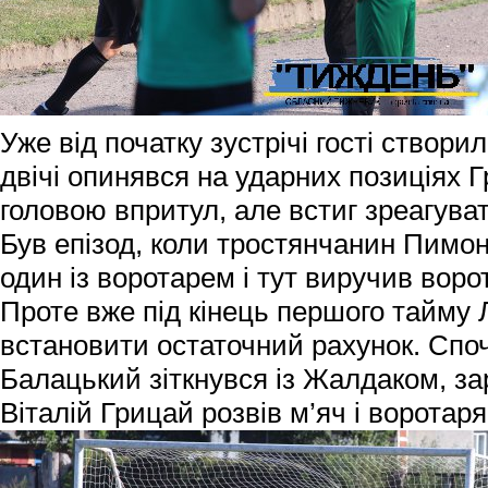
Уже від початку зустрічі гості створи
двічі опинявся на ударних позиціях Г
головою впритул, але встиг зреагува
Був епізод, коли тростянчанин Пимо
один із воротарем і тут виручив вор
Проте вже під кінець першого тайму
встановити остаточний рахунок. Споч
Балацький зіткнувся із Жалдаком, з
Віталій Грицай розвів м’яч і воротаря