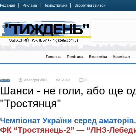
Редакція
Реклама
Техпідтримка
Зворотній зв’язок
Головна
Політика
Економіка
Кримінал
admin
29 август 2019
2 052
0
Шанси - не голи, або ще о
"Тростянця"
Чемпіонат України серед аматорів.
ФК “Тростянець-2” — “ЛНЗ-Лебеди