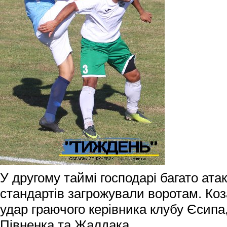
У другому таймі господарі багато атаку
стандартів загрожували воротам. Коз
удар граючого керівника клубу Єсипа
Півненка та Жалдака.