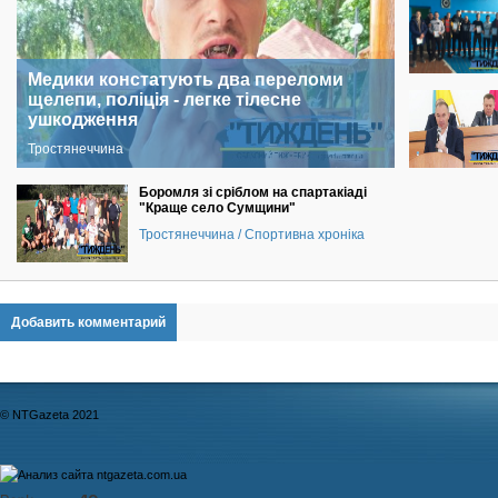
Медики констатують два переломи
щелепи, поліція - легке тілесне
ушкодження
Тростянеччина
Боромля зі сріблом на спартакіаді
"Краще село Сумщини"
Тростянеччина / Спортивна хроніка
Добавить комментарий
© NTGazeta 2021