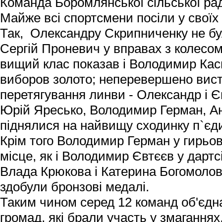
Команда Боромлянської сільської рад
Майже всі спортсмени посіли у своїх 
Так, Олександру Скрипниченку не бул
Сергій Проневич у вправах з колесо
вищий клас показав і Володимир Кась
виборов золото; неперевершено вист
перетягування линви - Олександр і 
Юрій Яресько, Володимир Герман, 
піднялися на найвищу сходинку п`єд
Крім того Володимир Герман у гирьов
місце, як і Володимир Євтєєв у дартсі
Влада Крюкова і Катерина Богомолов
здобули бронзові медалі.
Таким чином серед 12 команд об'єдн
громад, які брали участь у змаганнях