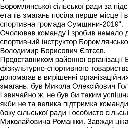
Боромлянської сільської ради за пі
етапів змагань посіла перше місце і
спортивна громада Сумщини-2019".
Очолював команду і зробив немало дл
спортивний інструктор Боромлянської
Володимир Борисович Євтєєв.
Представником районної організації 
фізкультурно-спортивного товариства
допомагав в вирішенні організаційн
змагань, був Микола Олексійович Го
І звичайно ж, не був би таким успіш
якби не та велика підтримка команди 
боку сільської ради і особисто сільс
Миколайовича Романіки. Завжди ціка