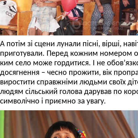
А потім зі сцени лунали пісні, вірші, на
приготували. Перед кожним номером об
ким село може гордитися. І не обов’язко
досягнення – чесно прожити, вік пропр
виростити справжніми людьми своїх діт
людям сільський голова дарував по кор
символічно і приємно за увагу.