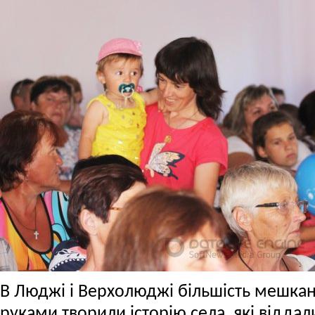
В Люджі і Верхолюджі більшість мешканц
руками творили історію села, які віддал