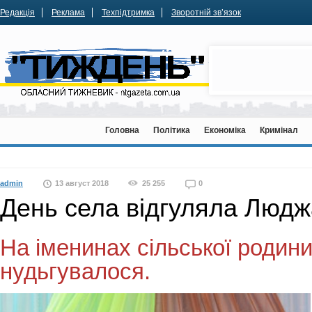
Редакція
Реклама
Техпідтримка
Зворотній зв’язок
Головна
Політика
Економіка
Кримінал
admin
13 август 2018
25 255
0
День села відгуляла Людж
На іменинах сільської родини
нудьгувалося.