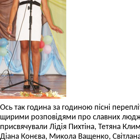
Ось так година за годиною пісні переплі
щирими розповідями про славних люджан
присвячували Лідія Пихтіна, Тетяна Кли
Діана Конєва, Микола Ващенко, Світлан