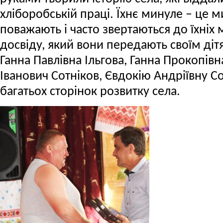
хліборобській праці. Їхнє минуле – це ми
поважають і часто звертаються до їхніх 
досвіду, який вони передають своїм діт
Ганна Павлівна Ільгова, Ганна Прокопі
Іванович Сотніков, Євдокію Андріївну С
багатьох сторінок розвитку села.