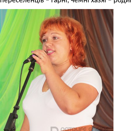
переселенців – гарні, чемні хазяї – род