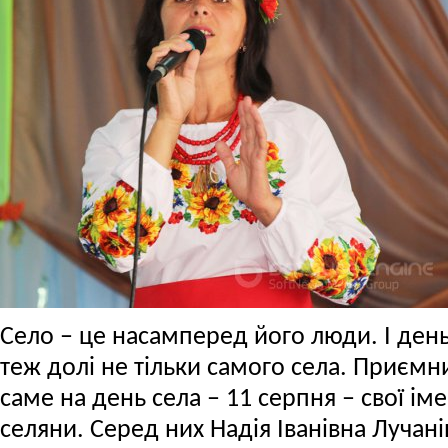
Село – це насамперед його люди. І ден
теж долі не тільки самого села. Приємн
саме на день села – 11 серпня – свої ім
селяни. Серед них Надія Іванівна Лучан