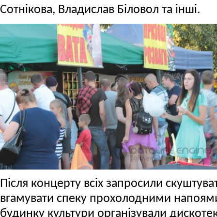
Сотнікова, Владислав Біловол та інші.
Після концерту всіх запросили скуштува
вгамувати спеку прохолодними напоями
будинку культури організували дискотек