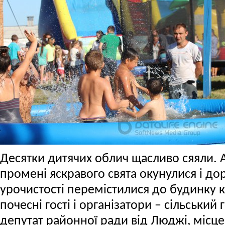
Десятки дитячих облич щасливо сяяли. А
промені яскравого свята окунулися і дор
урочистості перемістилися до будинку 
почесні гості і організатори – сільський
депутат районної ради від Люджі, міс