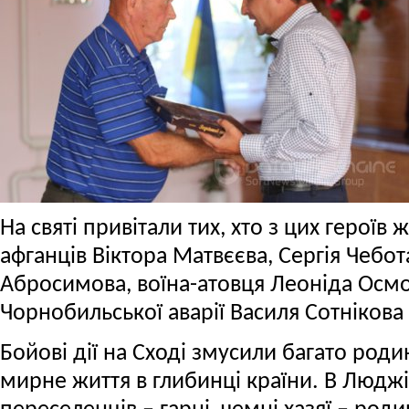
На святі привітали тих, хто з цих героїв 
афганців Віктора Матвєєва, Сергія Чебот
Абросимова, воїна-атовця Леоніда Осмо
Чорнобильської аварії Василя Сотнікова
Бойові дії на Сході змусили багато род
мирне життя в глибинці країни. В Люджі