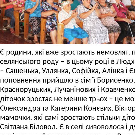
Є родини, які вже зростають немовлят,
селянського роду – в цьому році в Люд
– Сашенька, Уллянка, Софійка, Алінка і 
поповнення прийшло в сім`ї Борисенко
Красноруцьких, Лучанінових і Кравченко. 
діточок зростає не менше трьох – це мо
Олександра та Катерини Конєвих, Віктора
мамочки, які самі зростають стільки діто
Світлана Біловол. Є в селі сивоволоса і 