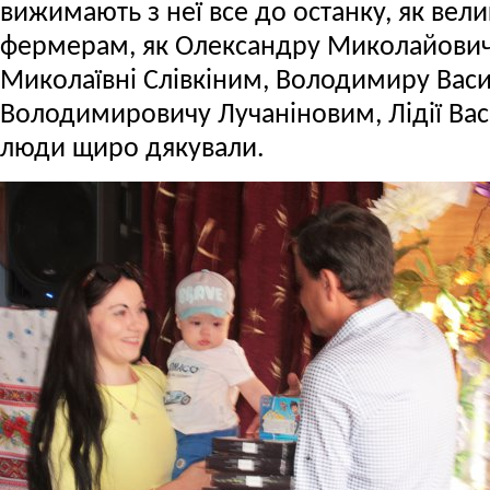
вижимають з неї все до останку, як вел
фермерам, як Олександру Миколайовичу
Миколаївні Слівкіним, Володимиру Васи
Володимировичу Лучаніновим, Лідії Васи
люди щиро дякували.