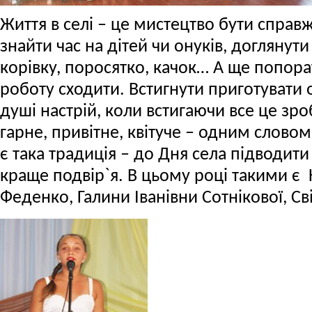
Життя в селі – це мистецтво бути спра
знайти час на дітей чи онуків, доглянут
корівку, поросятко, качок… А ще попорат
роботу сходити. Встигнути приготувати о
душі настрій, коли встигаючи все це зро
гарне, привітне, квітуче – одним слово
є така традиція – до Дня села підводит
краще подвір`я. В цьому році такими є 
Феденко, Галини Іванівни Сотнікової, Св