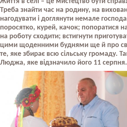
Життя в селі – це мистецтво бути спра
Треба знайти час на родину, на вихованн
нагодувати і доглянути немале господар
поросятко, курей, качок; попоратися н
на роботу сходити; встигнути приготувати
цими щоденними буднями ще й про свя
те, яке збирає всю сільську громаду. Та
Люджа, яке відзначило його 11 серпня.