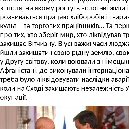
з поля, на якому ростуть золотаві жита
розвивається працею хліборобів і тварин
культ – та торгових працівників… Та пер
про тих, хто зберіг мир, хто ліквідував т
захищає Вітчизну. В усі важкі часи людж
йшли захищати і свою рідну землю, свою
у Другу світову, коли воювали з німець
Афганістані, де виконували інтернаціон
треба було ліквідовувати наслідки аварії 
коли на Сході захищають незалежність У
окупації.