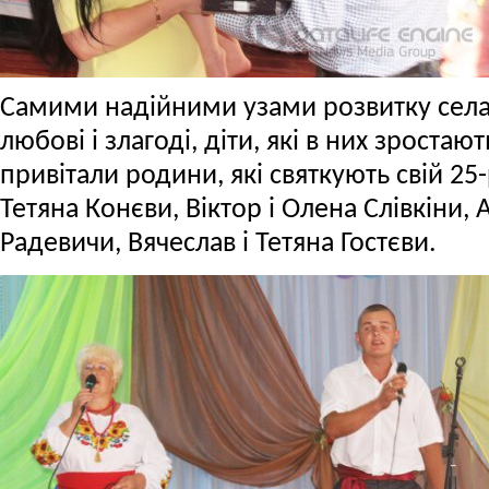
Самими надійними узами розвитку села –
любові і злагоді, діти, які в них зростаю
привітали родини, які святкують свій 25-
Тетяна Конєви, Віктор і Олена Слівкіни, 
Радевичи, Вячеслав і Тетяна Гостєви.