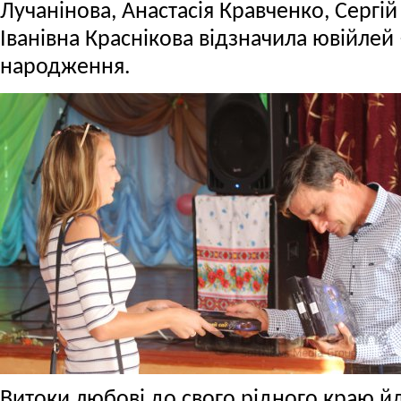
Лучанінова, Анастасія Кравченко, Сергі
Іванівна Краснікова відзначила ювійлей
народження.
Витоки любові до свого рідного краю йду