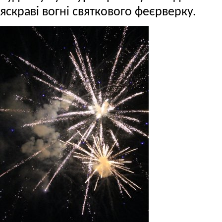
яскраві вогні святкового феєрверку.