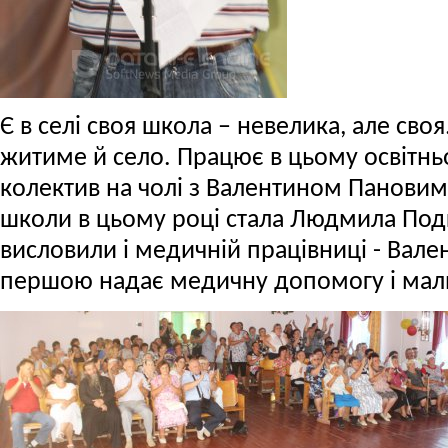
Є в селі своя школа – невелика, але своя.
житиме й село. Працює в цьому освітн
колектив на чолі з Валентином Пановим
школи в цьому році стала Людмила По
висловили і медичній працівниці - Вале
першою надає медичну допомогу і мали