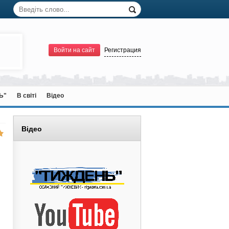
Войти на сайт
Регистрация
Ь"
В світі
Відео
Відео