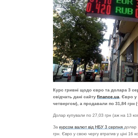
Курс гривні щодо євро та долара 3 се
свідчать дані сайту
finance.ua
. Євро у
четвергом), а продавали по 31,84 грн (
Долар купували по 27,03 грн (аж на 13 коп
За
курсом валют від НБУ 3 серпня
долар 
грн. Євро у свою чергу втратив у ціні 16 ко