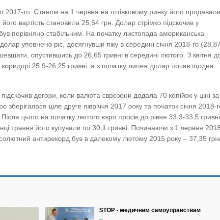
то 2017-го. Станом на 1 червня на готівковому ринку його продавал
, його вартість становила 25,64 грн. Долар стрімко підскочив у
 був порівняно стабільним. На початку листопада американська
олар упевнено ріс, досягнувши піку в середині січня 2018-го (28,8
шевшати, опустившись до 26,65 гривні в середині лютого. З квітня д
 коридорі 25,9-26,25 гривні, а з початку липня долар почав щодня
 підскочив догори, коли валюта єврозони додала 70 копійок у ціні за
о зберігалася ціле друге півріччя 2017 року та початок січня 2018-г
 Після цього на початку лютого євро просів до рівня 33,3-33,5 гривні
нці травня його купували по 30,1 гривні. Починаючи з 1 червня 201
солютний антирекорд був в далекому лютому 2015 року – 37,35 грн
STOP - медичним самоуправствам