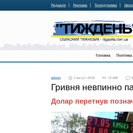
Редакція
Реклама
Техпідтримка
Зворо
Головна
Політика
admin
3 август 2018
15 668
0
Гривня невпинно п
Долар перетнув позначк