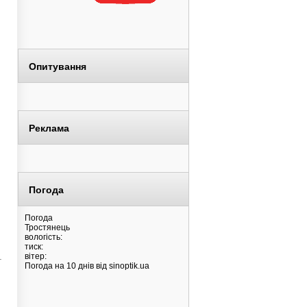
Опитування
Реклама
Погода
Погода
Тростянець
вологість:
тиск:
.
вітер:
Погода на 10 днів від
sinoptik.ua