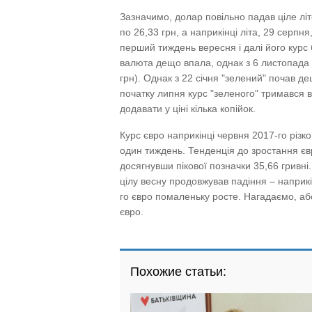
Зазначимо, долар повільно падав ціле лі
по 26,33 грн, а наприкінці літа, 29 серпня
перший тиждень вересня і далі його курс
валюта дещо впала, однак з 6 листопада д
грн). Однак з 22 січня "зелений" почав де
початку липня курс "зеленого" тримався в
додавати у ціні кілька копійок.
Курс євро наприкінці червня 2017-го різко
один тиждень. Тенденція до зростання євр
досягнувши пікової позначки 35,66 гривні.
цілу весну продовжував падіння – наприкі
го євро помаленьку росте. Нагадаємо, аб
євро.
Похожие статьи: