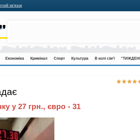
тній зв’язок
Економіка
Кримінал
Спорт
Культура
В колі сім’ї
"ТИЖДЕН
адає
у у 27 грн., євро - 31