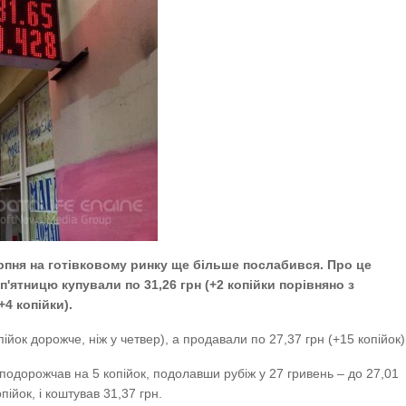
рпня на готівковому ринку ще більше послабився. Про це
 п'ятницю купували по 31,26 грн (+2 копійки порівняно з
+4 копійки).
ійок дорожче, ніж у четвер), а продавали по 27,37 грн (+15 копійок)
подорожчав на 5 копійок, подолавши рубіж у 27 гривень – до 27,01
пійок, і коштував 31,37 грн.