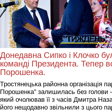
Донедавна Сипко і Клочко бу
команді Президента. Тепер вон
Порошенка.
Тростянецька районна організація пар
Порошенка” залишилась без голови 
який очолював її з часів Дмитра Наза
його нещодавно звільнили з цього пар