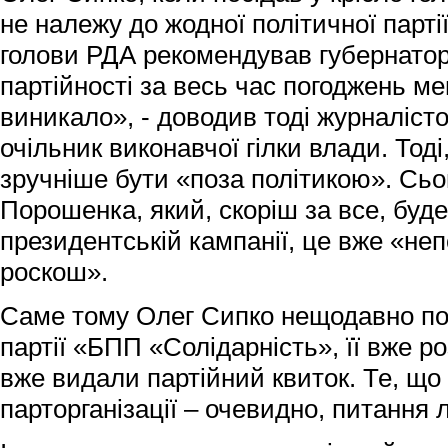
не належу до жодної політичної парті
голови РДА рекомендував губернатор.
партійності за весь час погоджень м
виникало», - доводив тоді журналіст
очільник виконавчої гілки влади. Тод
зручніше бути «поза політикою». Сьо
Порошенка, який, скоріш за все, буде
президентській кампанії, це вже «не
роскош».
Саме тому Олег Сипко нещодавно под
партії «БПП «Солідарність», її вже ро
вже видали партійний квиток. Те, що
парторганізації – очевидно, питання