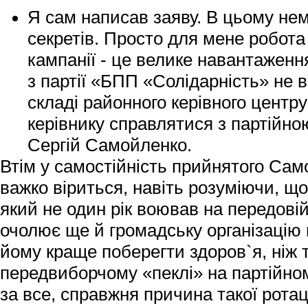
Я сам написав заяву. В цьому нем
секретів. Просто для мене робота
кампанії - це велике навантаженн
з партії «БПП «Солідарність» не
складі районного керівного центр
керівнику справлятися з партійно
Сергій Самойленко.
Втім
у самостійність прийнятого Са
важко віриться
, навіть розуміючи, щ
який не один рік воював на передовій 
очолює ще й громадську організацію 
йому краще поберегти здоров`я, ніж 
передвиборчому «пеклі» на партійном
за все, справжня причина такої ротац