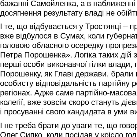
бажанні Самойленка, а в наближенні 
досягнення результату владі не обійт
І те, що відбувається у Тростянці – 
вже відбулося в Сумах, коли губерна
головою обласного осередку пропрез
Петра Порошенка». Логіка таких дій 
перші особи виконавчої гілки влади,
Порошенку, як Главі держави, брали п
особисту відповідальність партійну 
регіонах. Адже саме партійно-масова 
колегії, вже зовсім скоро стануть діє
і просуванні свого кандидата в уми в
І не треба брати до уваги те, що говор
Олег Сипко, коли посідав у крісло го