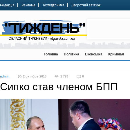
Редакція
Реклама
Техпідтримка
Зворотній зв’язок
Головна
Політика
Економіка
Кримінал
admin
2 октябрь 2018
1 793
0
Сипко став членом БПП