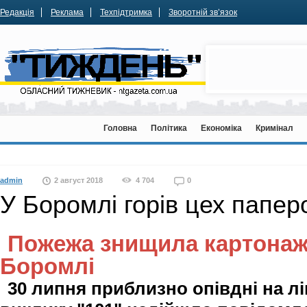
Редакція
Реклама
Техпідтримка
Зворотній зв’язок
Головна
Політика
Економіка
Кримінал
admin
2 август 2018
4 704
0
У Боромлі горів цех папер
Пожежа знищила картонаж
Боромлі
30 липня приблизно опівдні на л