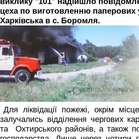
виклику "101" надійшло повідомл
цеха по виготовленню паперових 
Харківська в с. Боромля.
Для ліквідації пожежі, окрім місц
залучались відділення чергових кар
та Охтирського районів, а також по
господарст­ва. Лише через чотири 