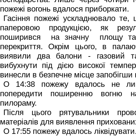
пожежі вогонь вдалося приборкати.
Гасіння пожежі ускладнювало те,
паперовою продукцією, як резу
поширився на значну площу та п
перекриття. Окрім цьо­го, в палаюч
виявили два балони - газовий та
вибухнути під дією високої темпер
винесли в безпечне міс­це запобігши 
О 14:38 пожежу вдалось не ли
попередити поширенню вогню н
пилораму.
Після цього рятувальники пров
матеріалів для виявлення прихованих
О 17:55 пожежу вдалось ліквідувати