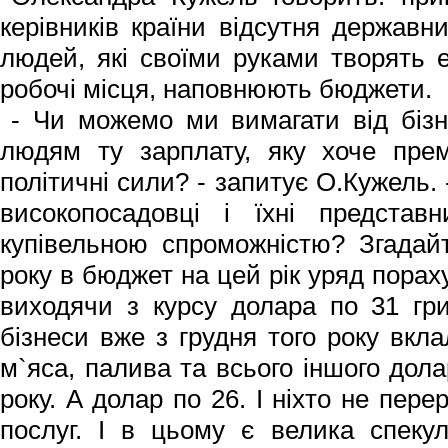
керівників країни відсутня державн
людей, які своїми руками творять 
робочі місця, наповнюють бюджети.
- Чи можемо ми вимагати від біз
людям ту зарплату, яку хоче прем
політичні сили? - запитує О.Кужель.
високопосадовці і їхні предст
купівельною спроможністю? Згадайт
року в бюджет на цей рік уряд порах
виходячи з курсу долара по 31 грив
бізнеси вже з грудня того року вклал
м`яса, палива та всього іншого дола
року. А долар по 26. І ніхто не пере
послуг. І в цьому є велика спеку