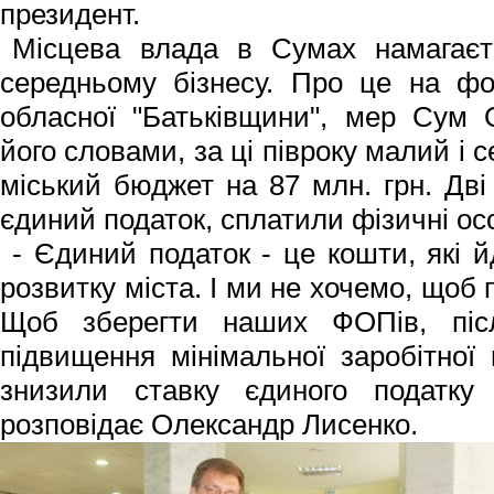
президент.
Місцева влада в Сумах намагаєт
середньому бізнесу. Про це на фо
обласної "Батьківщини", мер Сум 
його сло­вами, за ці півроку малий і 
міський бюджет на 87 млн. грн. Дві 
єдиний податок, сплатили фізичні ос
- Єдиний податок - це кошти, які 
розвитку міста. І ми не хочемо, щоб п
Щоб зберегти наших ФОПів, піс­л
підвищення мінімальної заробітної 
знизили ставку єдиного по­датку
розповідає Олександр Лисенко.