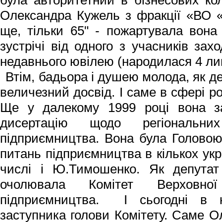
Олександра Кужель з фракції «ВО 
ще, тільки 65" - пожартувала вон
зус­трічі від одного з учасників зах
недавнього ювілею (народилася 4 ли
Втім, бадьора і душею молода, як 
величезний досвід. І саме в сфері р
Ще у далекому 1999 році вона за
дисертацію щодо регіональни
підприємництва. Вона була Головою
питань підприємництва в кількох укр
числі і Ю.Тимошенко. Як депутат
очолювала Комітет Верхов
підприємництва. І сьогодні в 
заступника голови Комітету. Саме О