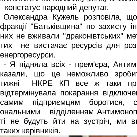
- констатує народний депутат.
Олександра Кужель розповіла, що
фракції "Батьківщина" по захисту ін
них не вживали "драконівтських" ме
тих не вистачає ресурсів для роз
енергоресурси.
- Я підняла всіх - прем'єра, Антим
казали, що це неможливо зроби
тижні НКРЕ КП все ж таки при
відтермінувала покарання відключен
самим підприємцям боротися, с
ональними відділенням Антимонопо
ті не будуть йти на зустріч, ми 
таких керівників.