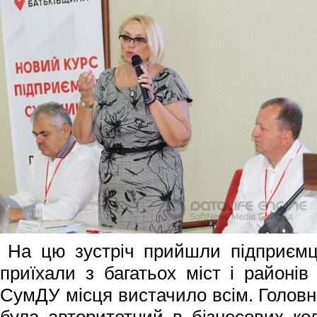
На цю зустріч прийшли підприємц
приїхали з багатьох міст і районів 
СумДУ місця вистачило всім. Голов
була авторитетний в бізнесових ко