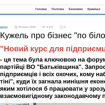
Головна
Політика
Економіка
Кримінал
admin
29 июль 2018
6 279
0
Кужель про бізнес "по біл
"Новий курс для підприєм
- ця тема була ключовою на форум
партійці ВО "Батьківщина". Запро
підприємців
і всіх охочих, кому н
тіні", куди їх загнала нинішня екон
яким хотілося б працювати у зроз
взаємовигідному законодавчому п