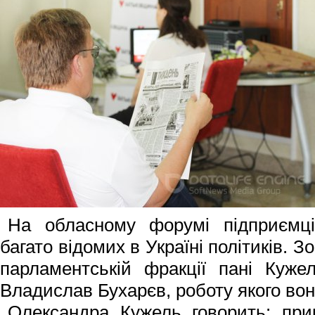
На обласному форумі підприємц
багато відомих в Україні політиків. Зо
парламентській фракції пані Куже
Владислав Бухарєв, роботу якого вон
Олександра Кужель говорить: при