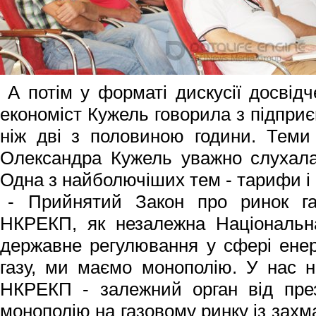
А потім у форматі дискусії досвід
економіст Кужель говорила з підпр
ніж дві з половиною години. Теми 
Олександра Кужель уважно слухала
Одна з найболючіших тем - тарифи і ц
- Прийнятий Закон про ринок га
НКРЕКП, як незалежна Національна
державне регулювання у сфері енер
газу, ми маємо монополію. У нас н
НКРЕКП - залежний ор­ган від пре
монополію на газовому ринку із захм