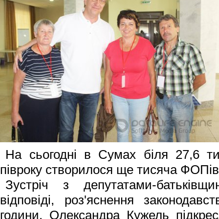
На сьогодні в Сумах біля 27,6 ти
півроку створилося ще тисяча ФОПів
Зустріч з депутатами-ба­тьківщ
відповіді, роз'яснення законодавс
години. Олександра Кужель підкре