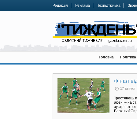
Редакція
Реклама
Техпідтримка
Зворо
Головна
Політика
Фінал ві
17 август
Тростянець п
арені – на с
зустрінеться
Верхньої Сир