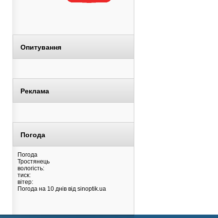
Опитування
Реклама
Погода
Погода
Тростянець
вологість:
тиск:
вітер:
Погода на 10 днів від
sinoptik.ua