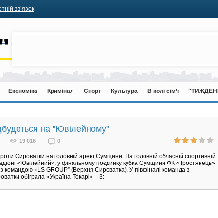
тній зв’язок
Економіка
Кримінал
Спорт
Культура
В колі сім’ї
"ТИЖДЕН
дбудеться на "Ювілейному"
19 016
0
роти Сироватки на головній арені Сумщини. На головній обласній спортивній
тадіоні «Ювілейний», у фінальному поєдинку кубка Сумщини ФК «Тростянець»
 з командою «LS GROUP” (Верхня Сироватка). У півфіналі команда з
оватки обіграла «Україна-Токарі» – 3: