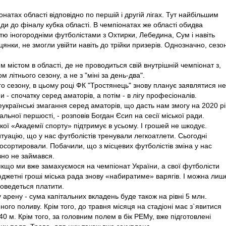
натах області відповідно по першій і другій лігах. Тут найбільшим
ди до фіналу кубка області. В чемпіонатах же області обидва
тю іногородніми футболістами з Охтирки, Лебедина, Сум і навіть
янки, не змогли увійти навіть до трійки призерів. Однозначно, сезо
м містом в області, де не проводиться свій внутрішній чемпіонат з,
 літнього сезону, а не з "міні за день-два".
о сезону, в цьому році ФК "Тростянець" знову планує заявлятися не
и - спочатку серед аматорів, а потім - в лігу професіоналів.
еукраїнські змагання серед аматорів, що дасть нам змогу на 2020 рі
альної першості, - розповів Богдан Єсип на сесії міської ради.
ої «Академії спорту» підтримує в усьому. І грошей не шкодує.
туацію, що у нас футболістів тренували легкоатлети. Сьогодні
 посортировали. Побачили, що з місцевих футболістів зміна у нас
зно не займався.
кщо ми вже замахуємося на чемпіонат України, а свої футболісти
бюджетні гроші міська рада знову «набиратиме» варягів. І можна лиш
доведеться платити.
 арену - сума капітальних вкладень буде також на рівні 5 млн.
ного поливу. Крім того, до травня місяця на стадіоні має з`явитися
0 м. Крім того, за головним полем в бік РЕМу, вже підготовлені