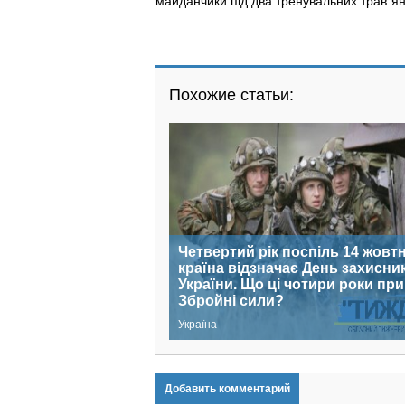
майданчики під два тренувальних трав`ян
Похожие статьи:
Четвертий рік поспіль 14 жовт
країна відзначає День захисни
України. Що ці чотири роки пр
Збройні сили?
Україна
Добавить комментарий