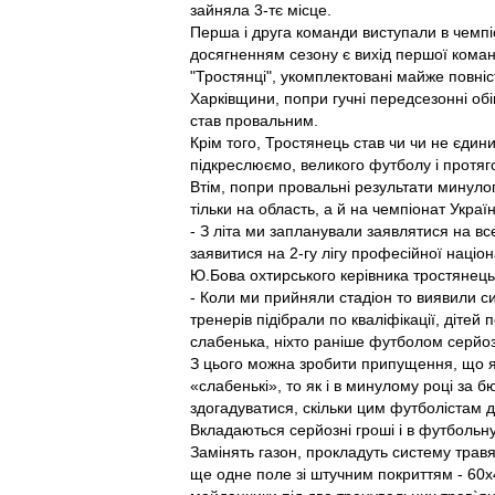
зайняла 3-тє місце.
Перша і друга команди виступали в чемпіо
досягненням сезону є вихід першої коман
"Тростянці", укомплектовані майже повніс
Харківщини, попри гучні передсезонні обіц
став провальним.
Крім того, Тростянець став чи чи не єдини
підкреслюємо, великого футболу і протягом
Втім, попри провальні результати минулог
тільки на область, а й на чемпіонат Україн
- З літа ми запланували заявлятися на вс
заявитися на 2-гу лігу професійної націон
Ю.Бова охтирського керівника тростянецьк
- Коли ми прийняли стадіон то виявили си
тренерів підібрали по кваліфікації, дітей
слабенька, ніхто раніше футболом серйо
З цього можна зробити припущення, що я
«слабенькі», то як і в минулому році за 
здогадуватися, скільки цим футболістам 
Вкладаються серйозні гроші і в футбольну
Замінять газон, прокладуть систему травя
ще одне поле зі штучним покриттям - 60х4