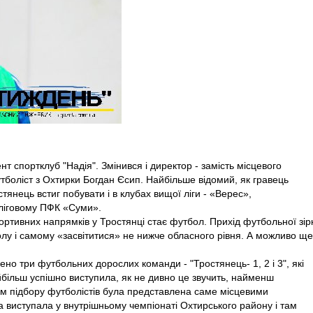
т спортклуб "Надія". Змінився і директор - замість місцевого
боліст з Охтирки Богдан Єсип. Найбільше відомий, як гравець
янець встиг побувати і в клубах вищої ліги - «Верес»,
ліговому ПФК «Суми».
ортивних напрямків у Тростянці стає футбол. Прихід футбольної зір
олу і самому «засвітитися» не нижче обласного рівня. А можливо ще
ено три футбольних дорослих команди - "Тростянець- 1, 2 і 3", які
айбільш успішно виступила, як не дивно це звучить, найменш
нем підбору футболістів була представлена саме місцевими
 виступала у внутрішньому чемпіонаті Охтирського району і там