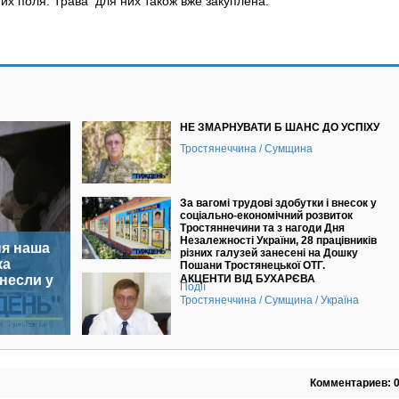
их поля. Трава для них також вже закуплена.
НЕ ЗМАРНУВАТИ Б ШАНС ДО УСПІХУ
Тростянеччина / Сумщина
За вагомі трудові здобутки і внесок у
соціально-економічний розвиток
Тростяннечини та з нагоди Дня
Незалежності України, 28 працівників
ня наша
різних галузей занесені на Дошку
ка
Пошани Тростянецької ОТГ.
инесли у
АКЦЕНТИ ВІД БУХАРЄВА
Події
Тростянеччина / Сумщина / Україна
Комментариев: 