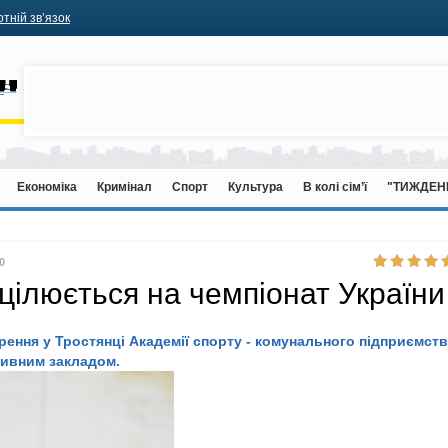
тній зв’язок
Економіка
Кримінал
Спорт
Культура
В колі сім’ї
"ТИЖДЕН
0
цілюється на чемпіонат України
орення у Тростянці Академії спорту - комунального підприємст
ртивним закладом.