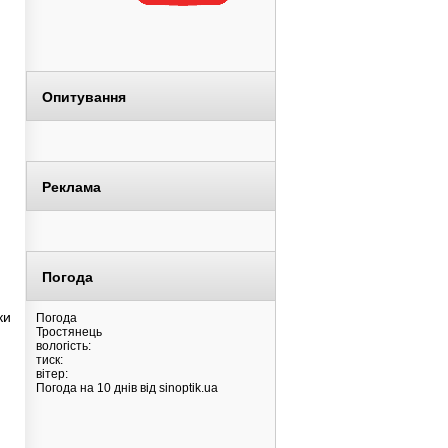
Опитування
Реклама
Погода
ки
Погода
Тростянець
вологість:
тиск:
вітер:
Погода на 10 днів від
sinoptik.ua