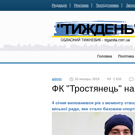
Редакція
Реклама
Техпідтримка
Зворо
Головна
Політика
admin
20 январь 2019
1 918
ФК "Тростянець" на
4 січня виповнився рік з моменту ств
міської ради, яке стало базовим спо