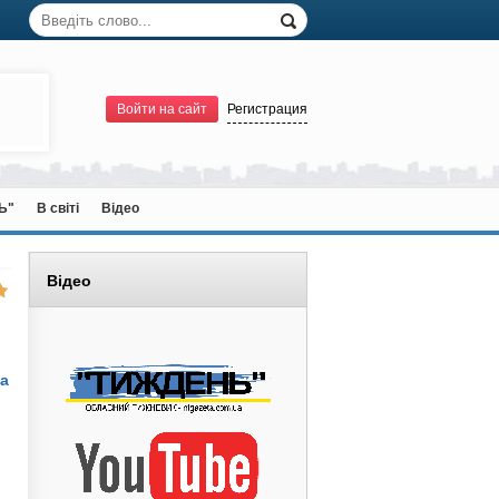
Войти на сайт
Регистрация
Ь"
В світі
Відео
Відео
ва