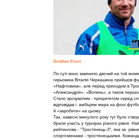
Богдан Єсип
По суті воно замінило діючий на той момен
гирьовика Віталія Черкашина прийшов фут
«Нафтовика», але перед приходом в Трост
«Александрія», «Волинь», а також першо
Стало зрозумілим - пріоритетом серед сп
відповідав і амбіціям мера на фоні футб
й «заробити» на цьому.
Так, навесні минулого року тут було створ
брали участь у турнірах різного рівня. Н
рейтингова - "Тростянець-3", яка за рів
спортсменами - тростянецькими. Команда