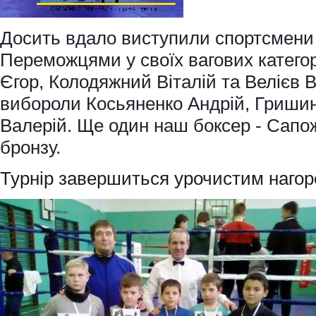
Досить вдало виступили спортсмен
Переможцями у своїх вагових катего
Єгор, Колодяжний Віталій та Велієв В
вибороли Косьяненко Андрій, Гришин
Валерій. Ще один наш боксер - Сапож
бронзу.
Турнір завершиться урочистим наго