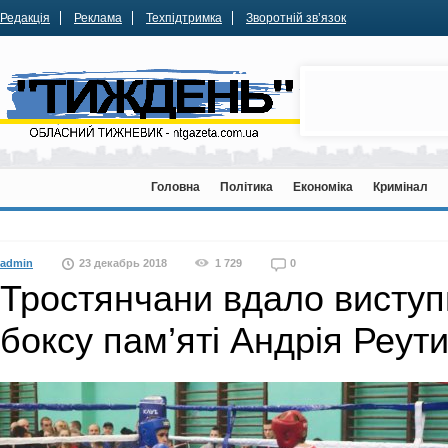
Редакція
Реклама
Техпідтримка
Зворотній зв’язок
Головна
Політика
Економіка
Кримінал
admin
23 декабрь 2018
1 729
0
Тростянчани вдало виступи
боксу пам’яті Андрія Реут