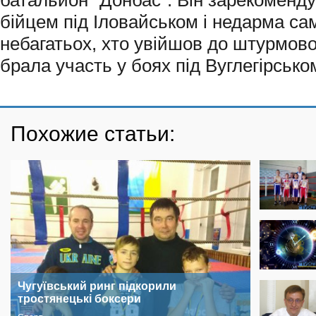
батальйон “Донбас”. Він зарекоменд
бійцем під Іловайськом і недарма сам
небагатьох, хто увійшов до штурмової
брала участь у боях під Вуглегірськом
Похожие статьи:
Чугуївський ринг підкорили
тростянецькі боксери