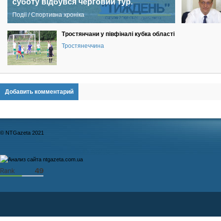
суботу відбувся черговий тур.
Події / Спортивна хроніка
Тростянчани у півфіналі кубка області
Тростянеччина
Добавить комментарий
© NTGazeta 2021