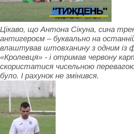
Цікаво, що Антона Сікуна, сина тре
антигероєм – буквально на останній
влаштував штовханину з одним із 
«Кролевця» - і отримав червону кар
скористатися чисельною перевагою 
було. І рахунок не змінився.