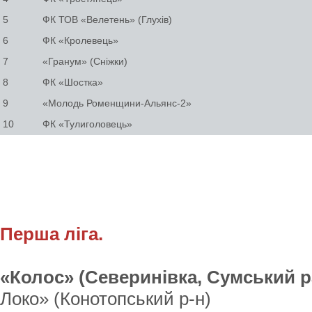
5
ФК ТОВ «Велетень» (Глухів)
6
ФК «Кролевець»
7
«Гранум» (Сніжки)
8
ФК «Шостка»
9
«Молодь Роменщини-Альянс-2»
10
ФК «Тулиголовець»
Перша ліга.
«Колос» (Северинівка, Сумський р
Локо» (Конотопський р-н)