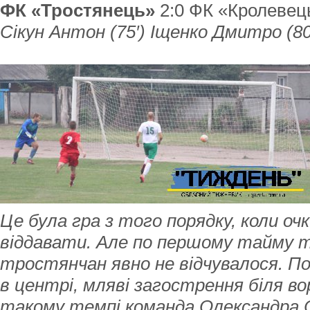
ФК «Тростянець»
2:0 ФК «Кролевец
Сікун Антон (75′) Іщенко Дмитро (80
Це була гра з того порядку, коли оч
віддавати. Але по першому тайму 
тростянчан явно не відчувалося. По
в центрі, мляві загострення біля во
такому темпі команда Олександра С