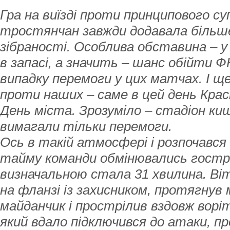
Гра на виїзді проти принципового с
тростянчан завжди додавала більше
зібраності. Особлива обставина – у
в запасі, а значить – шанс обійти 
випадку перемоги у цих матчах. І щ
проти наших – саме в цей день Кра
День міста. Зрозуміло – стадіон киш
вимагали тільки перемоги.
Ось в такій атмосфері і розпочався
тайму команди обмінювались гост
визначальною стала 31 хвилина. Віт
на фланзі із захисником, протягнув
майданчик і прострілив вздовж ворі
який вдало підключився до атаки, пр