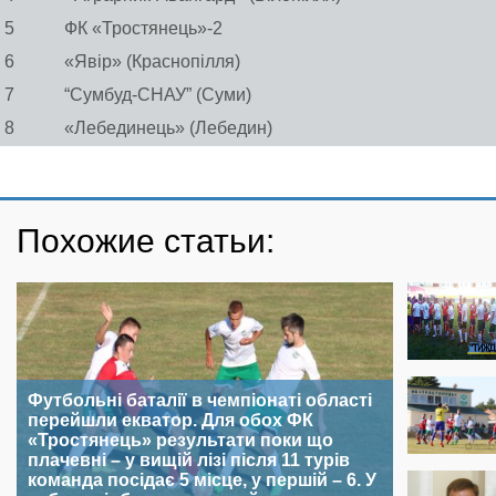
5
ФК «Тростянець»-2
6
«Явір» (Краснопілля)
7
“Сумбуд-СНАУ” (Суми)
8
«Лебединець» (Лебедин)
Похожие статьи:
Футбольні баталії в чемпіонаті області
перейшли екватор. Для обох ФК
«Тростянець» результати поки що
плачевні – у вищій лізі після 11 турів
команда посідає 5 місце, у першій – 6. У