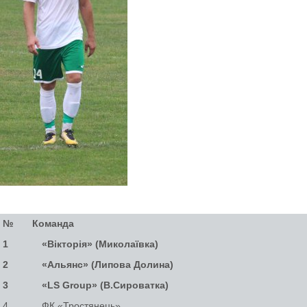
№
Команда
1
«Вікторія» (Миколаївка)
2
«Альянс» (Липова Долина)
3
«LS Group» (В.Сироватка)
4
ФК «Тростянець»