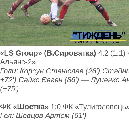
«LS Group» (В.Сироватка)
4:2 (1:1
Альянс-2»
Голи: Корсун Станіслав (26′) Стадни
+72′) Сайко Євген (86′) — Луценко Ан
(+75′)
ФК «Шостка»
1:0 ФК «Тулиголовець
Гол: Шевцов Артем (61′)