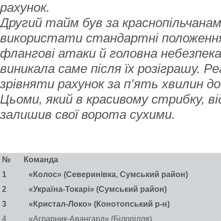
рахунок.
Другий тайм був за краснопільчанам
використати стандартні положення,
флангові атаки й головна небезпека
виникала саме після їх розіграшу. Р
зрівняти рахунок за п’ять хвилин до 
Цьоми, який в красивому стрибку, ві
залишив свої ворота сухими.
№
Команда
1
«Колос» (Северинівка, Сумський район)
2
«Україна-Токарі» (Сумський район)
3
«Кристал-Локо» (Конотопський р-н)
4
«Аграрник-Авангард» (Білопілля)