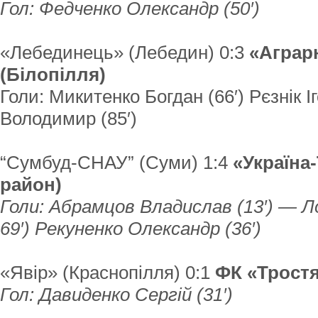
Гол: Федченко Олександр (50′)
«Лебединець» (Лебедин) 0:3
«Аграр
(Білопілля)
Голи: Микитенко Богдан (66′) Рєзнік І
Володимир (85′)
“Сумбуд-СНАУ” (Суми) 1:4
«Україна
район)
Голи: Абрамцов Владислав (13′) — Л
69′) Рекуненко Олександр (36′)
«Явір» (Краснопілля) 0:1
ФК «Трост
Гол: Давиденко Сергій (31′)