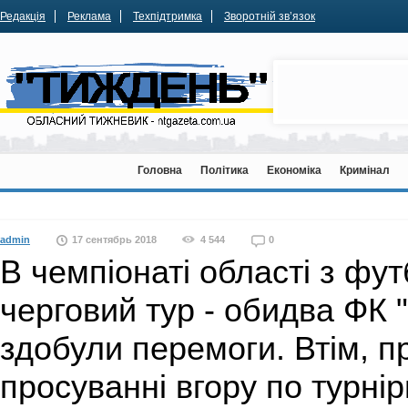
Редакція
Реклама
Техпідтримка
Зворотній зв’язок
Головна
Політика
Економіка
Кримінал
admin
17 сентябрь 2018
4 544
0
В чемпіонаті області з фут
черговий тур - обидва ФК 
здобули перемоги. Втім, п
просуванні вгору по турнір