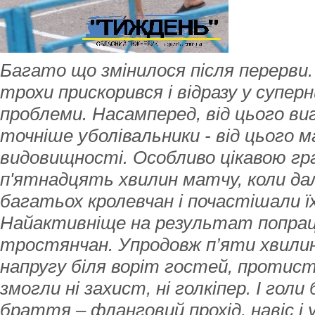
Багато що змінилося після перерви
трохи прискорився і відразу у суперн
проблеми. Насамперед, від цього ви
точніше уболівальники - від цього 
видовищності. Особливо цікавою гр
п'ятнадцять хвилин матчу, коли да
багатьох кролевчан і почастішали їх
Найактивніще на результат попрац
тростянчан. Упродовж п’яти хвили
напругу біля воріт гостей, протис
змогли ні захист, ні голкіпер. І голи
браття – фланговий прохід, навіс і у