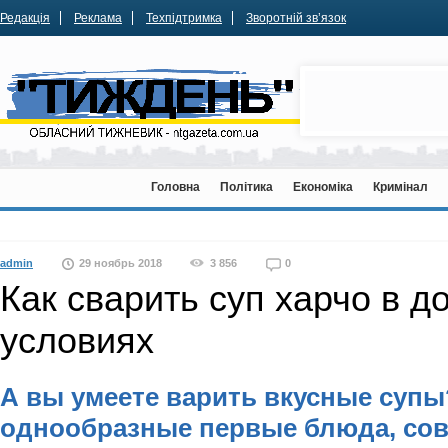
Редакція
Реклама
Техпідтримка
Зворотній зв’язок
Головна
Політика
Економіка
Кримінал
admin
29 ноябрь 2018
3 856
0
Как сварить суп харчо в 
условиях
А вы умеете варить вкусные супы
однообразные первые блюда, сов