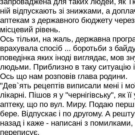
запроваджена для таких людей, як Тк
ній відпускають зі знижками, а допла
аптекам з державного бюджету через
місцевий рівень.
Ось тільки, на жаль, державна програ
врахувала спосіб ... боротьби з байд
поведінка яких іноді виглядає, мов 
людьми. Приблизно в таку ситуацію і
Ось що нам розповів глава родини.
"Дев`ять рецептів виписали мені і мо
лікарні. Пішов я у "чернігівську", як ї
аптеку, що по вул. Миру. Подаю перш
бере. Відпускає і по другому. А решту
назад і каже - написані з помилками, 
переписує.