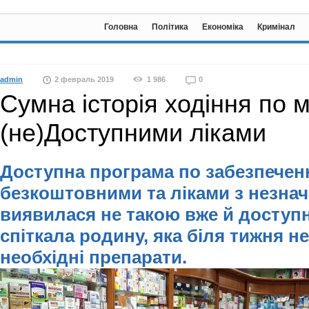
Головна
Політика
Економіка
Кримінал
admin
2 февраль 2019
1 986
0
Сумна історія ходіння по 
(не)Доступними ліками
Доступна програма по забезпечен
безкоштовними та ліками з незн
виявилася не такою вже й доступ
спіткала родину, яка біля тижня н
необхідні препарати.