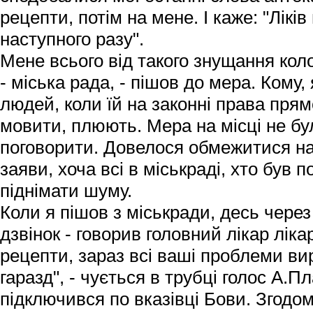
рецепти, потім на мене. І каже: "Лікі
наступного разу".
Мене всього від такого знущання кол
- міська рада, - пішов до мера. Кому,
людей, коли їй на законні права прям
мовити, плюють. Мера на місці не б
поговорити. Довелося обмежитися на
заяви, хоча всі в міськраді, хто був 
піднімати шуму.
Коли я пішов з міськради, десь через
дзвінок - говорив головний лікар ліка
рецепти, зараз всі ваші проблеми ви
гаразд", - чується в трубці голос А.П
підключився по вказівці Бови. Згодом