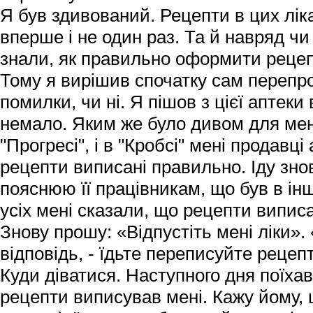
Я був здивований. Рецепти в цих лік
вперше і не один раз. Та й навряд чи
знали, як правильно оформити реце
Тому я вирішив спочатку сам перепр
помилки, чи ні. Я пішов з цієї аптеки 
немало. Яким же було дивом для мене,
"Прогресі", і в "Кробсі" мені продавці
рецепти виписані правильно. Іду знов
пояснюю її працівникам, що був в інш
усіх мені сказали, що рецепти випис
Знову прошу: «Відпустіть мені ліки». 
відповідь, - їдьте переписуйте рецепт
Куди діватися. Наступного дня поїхав
рецепти виписував мені. Кажу йому, 