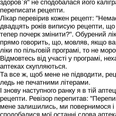
здоров`я" не сподобалася його каліг
переписати рецепти.
Лікар перевірив кожен рецепт: "Немає
двадцять років виписую рецепти, що 
тепер почерк змінити?". Обурений лік
прямо говорить, що, мовляв, якщо ва
ліки по пільговій програмі, то не моро
Відмовтесь від участі у програмі, не
аптеках скупляються.
Та все ж, щоб мене не підводити, ре
ледь не печатними літерами.
І знову наступного ранку я в тій апте
рецепти. Ревізор перепитав: "Переписа
мене залишились, ми повернимося і 
сподобалися мої останні слова аптек