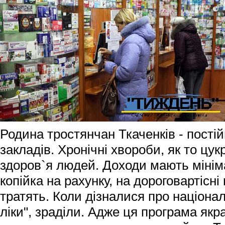
Родина тростянчан Ткаченків - постій
закладів. Хронічні хвороби, як то цук
здоров`я людей. Доходи мають мініма
копійка на рахунку, на дороговартісн
тратять. Коли дізналися про націона
ліки", зраділи. Адже ця програма якр