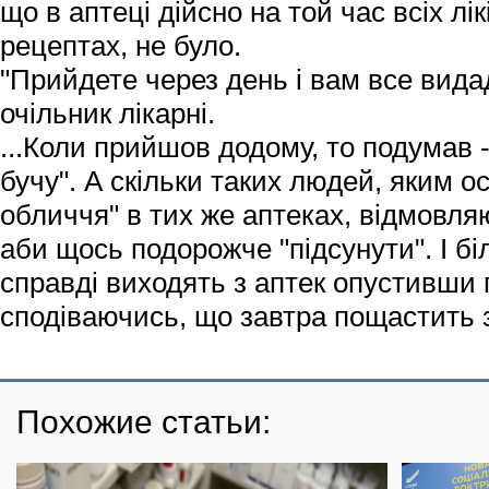
що в аптеці дійсно на той час всіх лі
рецептах, не було.
"Прийдете через день і вам все вида
очільник лікарні.
...Коли прийшов додому, то подумав -
бучу". А скільки таких людей, яким о
обличчя" в тих же аптеках, відмовля
аби щось подорожче "підсунути". І б
справді виходять з аптек опустивши г
сподіваючись, що завтра пощастить з
Похожие статьи: