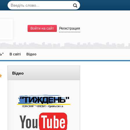
Войти на сайт
Регистрация
Ь"
В світі
Відео
Відео