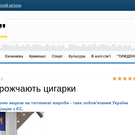
тній зв’язок
Економіка
Кримінал
Спорт
Культура
В колі сім’ї
"ТИЖДЕН
0
орожчають цигарки
щено акцизи на тютюнові вироби - таке зобов'язання Україна
іацію з ЄС.