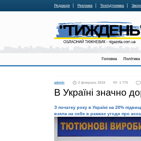
Редакція
Реклама
Техпідтримка
Зворо
Головна
Політика
admin
2 февраль 2019
1 774
В Україні значно д
З початку року в Україні на 20% підви
взяла на себе в рамках угоди про асоц