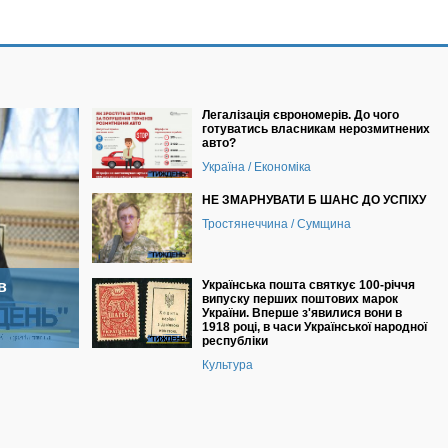
Легалізація єврономерів. До чого
готуватись власникам нерозмитнених
авто?
Україна / Економіка
НЕ ЗМАРНУВАТИ Б ШАНС ДО УСПІХУ
Тростянеччина / Сумщина
в
Українська пошта святкує 100-річчя
випуску перших поштових марок
України. Вперше з'явилися вони в
1918 році, в часи Української народної
республіки
Культура