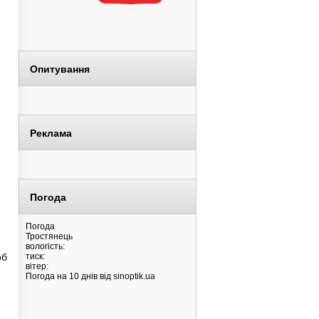
Опитування
Реклама
Погода
Погода
Тростянець
вологість:
об
тиск:
вітер:
Погода на 10 днів від
sinoptik.ua